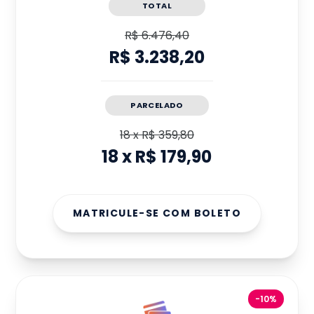
TOTAL
R$ 6.476,40
R$ 3.238,20
PARCELADO
18
x
R$ 359,80
18
x
R$ 179,90
MATRICULE-SE COM BOLETO
-10%