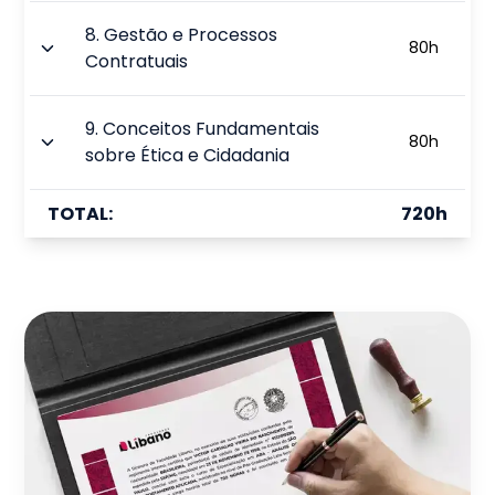
8
.
Gestão e Processos
80
h
Contratuais
9
.
Conceitos Fundamentais
80
h
sobre Ética e Cidadania
TOTAL:
720
h