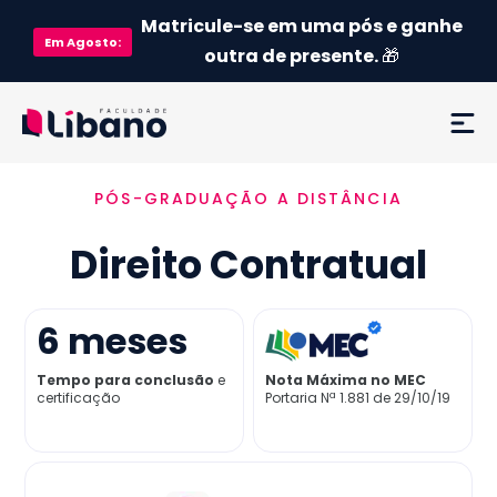
Matricule-se em uma pós e ganhe
Em
Agosto
:
outra de presente.
🎁
PÓS-GRADUAÇÃO A DISTÂNCIA
Ementa
Direito Contratual
Como funciona
Credenciamento MEC
6
meses
Tempo para conclusão
e
Nota Máxima no MEC
Preço
certificação
Portaria Nª 1.881 de 29/10/19
Já sou aluno