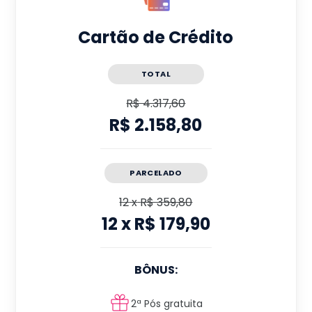
Cartão de Crédito
TOTAL
R$ 4.317,60
R$ 2.158,80
PARCELADO
12
x
R$ 359,80
12
x
R$ 179,90
BÔNUS:
2ª Pós gratuita