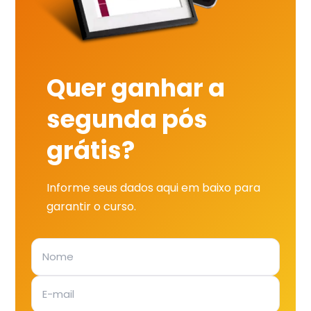
Quer ganhar a
segunda pós
grátis?
Informe seus dados aqui em baixo para
garantir o curso.