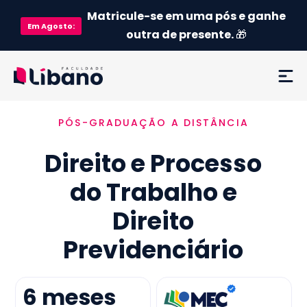
Matricule-se em uma pós e ganhe
Em
Agosto
:
outra de presente.
🎁
PÓS-GRADUAÇÃO A DISTÂNCIA
Ementa
Direito e Processo
Como funciona
do Trabalho e
Credenciamento MEC
Direito
Preço
Previdenciário
Já sou aluno
6
meses