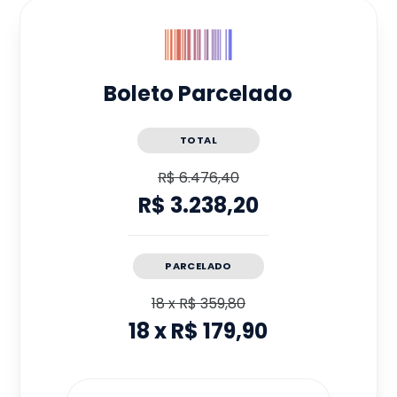
Boleto Parcelado
TOTAL
R$ 6.476,40
R$ 3.238,20
PARCELADO
18
x
R$ 359,80
18
x
R$ 179,90