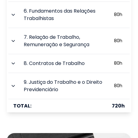
6
.
Fundamentos das Relações
80
h
Trabalhistas
7
.
Relação de Trabalho,
80
h
Remuneração e Segurança
8
.
Contratos de Trabalho
80
h
9
.
Justiça do Trabalho e o Direito
80
h
Previdenciário
TOTAL:
720
h