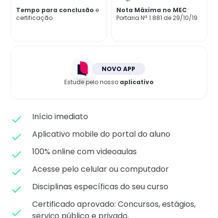
Matricule-se
Tempo para conclusão
e
Nota Máxima no MEC
certificação
Portaria Nª 1.881 de 29/10/19
NOVO APP
Estude pelo nosso
aplicativo
Início imediato
Aplicativo mobile do portal do aluno
100% online com videoaulas
Acesse pelo celular ou computador
Disciplinas específicas do seu curso
Certificado aprovado: C
oncursos, estágios,
serviço público e privado.