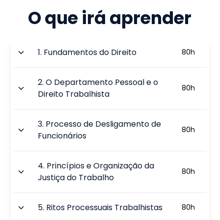
O que irá aprender
1
.
Fundamentos do Direito
80
h
2
.
O Departamento Pessoal e o
80
h
Direito Trabalhista
3
.
Processo de Desligamento de
80
h
Funcionários
4
.
Princípios e Organização da
80
h
Justiça do Trabalho
5
.
Ritos Processuais Trabalhistas
80
h