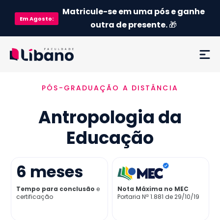
Matricule-se em uma pós e ganhe
Em
Agosto
:
outra de presente.
🎁
PÓS-GRADUAÇÃO A DISTÂNCIA
Ementa
Antropologia da
Como funciona
Educação
Credenciamento MEC
6
meses
Preço
Tempo para conclusão
e
Nota Máxima no MEC
certificação
Portaria Nª 1.881 de 29/10/19
Já sou aluno