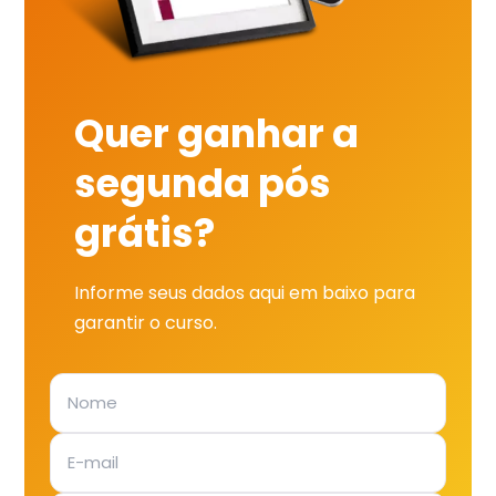
Quer ganhar a
segunda pós
grátis?
Informe seus dados aqui em baixo para
garantir o curso.