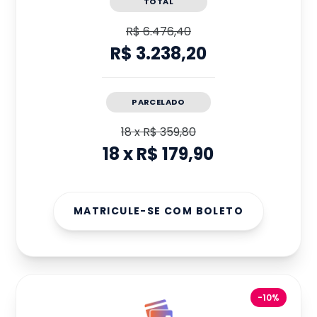
TOTAL
R$ 6.476,40
R$ 3.238,20
PARCELADO
18
x
R$ 359,80
18
x
R$ 179,90
MATRICULE-SE COM BOLETO
-10%