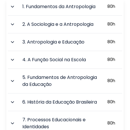
1
.
Fundamentos da Antropologia
80
h
2
.
A Sociologia e a Antropologia
80
h
3
.
Antropologia e Educação
80
h
4
.
A Função Social na Escola
80
h
5
.
Fundamentos de Antropologia
80
h
da Educação
6
.
História da Educação Brasileira
80
h
7
.
Processos Educacionais e
80
h
Identidades