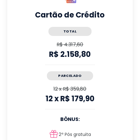
Cartão de Crédito
TOTAL
R$ 4.317,60
R$ 2.158,80
PARCELADO
12
x
R$ 359,80
12
x
R$ 179,90
BÔNUS:
2ª Pós gratuita