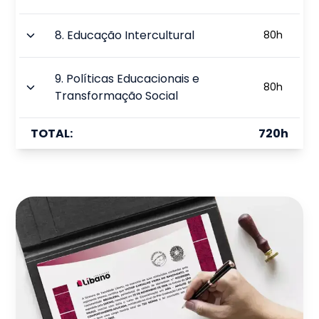
8
.
Educação Intercultural
80
h
9
.
Políticas Educacionais e
80
h
Transformação Social
TOTAL:
720
h