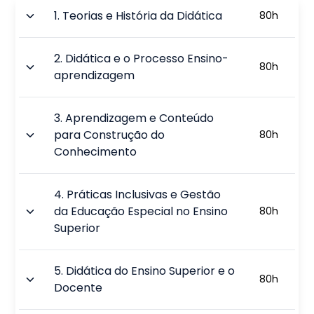
1
.
Teorias e História da Didática
80
h
2
.
Didática e o Processo Ensino-
80
h
aprendizagem
3
.
Aprendizagem e Conteúdo
para Construção do
80
h
Conhecimento
4
.
Práticas Inclusivas e Gestão
da Educação Especial no Ensino
80
h
Superior
5
.
Didática do Ensino Superior e o
80
h
Docente