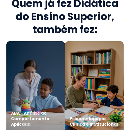
Quem já fez
Didática
do Ensino Superior
,
também fez:
ABA - Análise do
Comportamento
Psicopedagogia
Aplicada
Clínica e Institucional