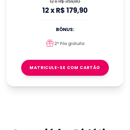
12
x
R$ 359,80
12
x
R$ 179,90
BÔNUS:
2ª Pós gratuita
MATRICULE-SE COM CARTÃO