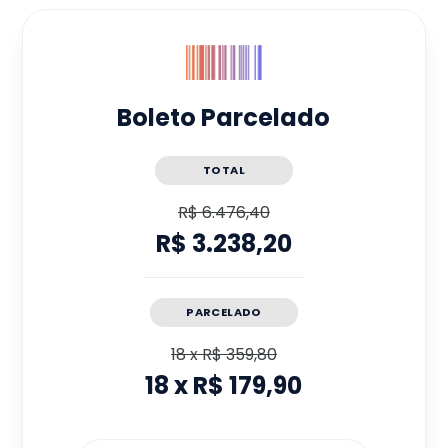
Boleto Parcelado
TOTAL
R$ 6.476,40
R$ 3.238,20
PARCELADO
18
x
R$ 359,80
18
x
R$ 179,90