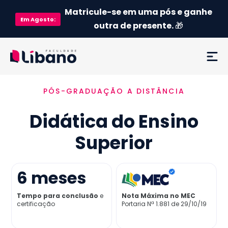
Matricule-se em uma pós e ganhe
Em
Agosto
:
outra de presente.
🎁
PÓS-GRADUAÇÃO A DISTÂNCIA
Ementa
Didática do Ensino
Como funciona
Superior
Credenciamento MEC
6
meses
Preço
Tempo para conclusão
e
Nota Máxima no MEC
certificação
Portaria Nª 1.881 de 29/10/19
Já sou aluno