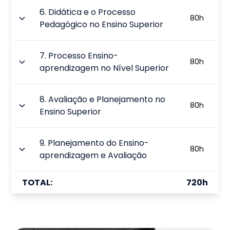
6
.
Didática e o Processo
80
h
Pedagógico no Ensino Superior
7
.
Processo Ensino-
80
h
aprendizagem no Nível Superior
8
.
Avaliação e Planejamento no
80
h
Ensino Superior
9
.
Planejamento do Ensino-
80
h
aprendizagem e Avaliação
TOTAL:
720
h