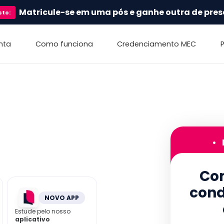
Matricule-se em uma pós e ganhe outra de pres
sto
:
nta
Como funciona
Credenciamento MEC
•
Con
cond
NOVO APP
Estude pelo nosso
aplicativo