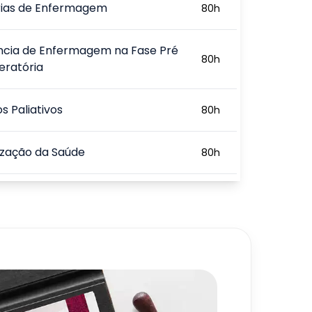
rias de Enfermagem
80
h
ência de Enfermagem na Fase Pré
80
h
eratória
s Paliativos
80
h
zação da Saúde
80
h
a e o Processo Ensino-
80
h
agem
a e o Processo Pedagógico no
80
h
perior
720
h