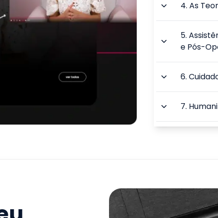
4
.
As Teo
5
.
Assist
e Pós-Op
6
.
Cuidado
7
.
Humani
8
.
Didátic
aprendiz
9
.
Didátic
Ensino Su
seu
TOTAL: