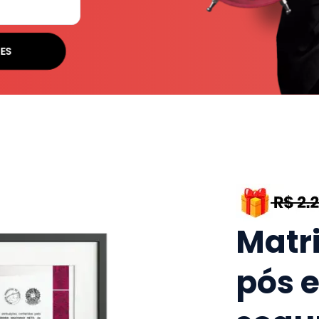
SES
Matr
pós 