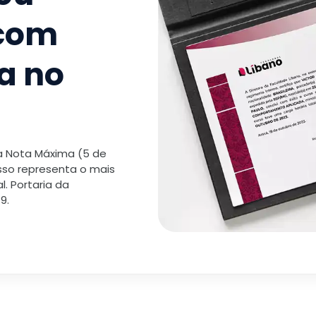
 com
a no
 a Nota Máxima (5 de
isso representa o mais
. Portaria da
9.