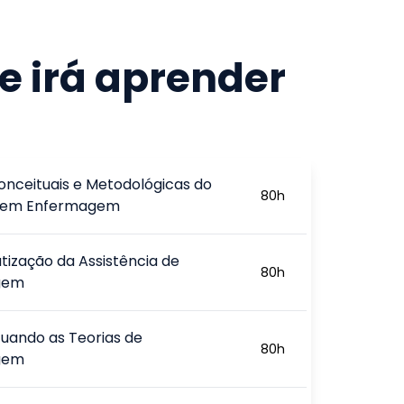
e irá aprender
onceituais e Metodológicas do
80
h
 em Enfermagem
tização da Assistência de
80
h
gem
uando as Teorias de
80
h
gem