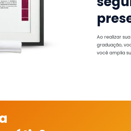
segu
pres
Ao realizar su
graduação, voc
você amplia su
 a