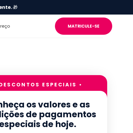
ente.
🎁
Preço
MATRICULE-SE
 DESCONTOS ESPECIAIS •
heça os valores e as
ições de pagamentos
especiais de hoje.