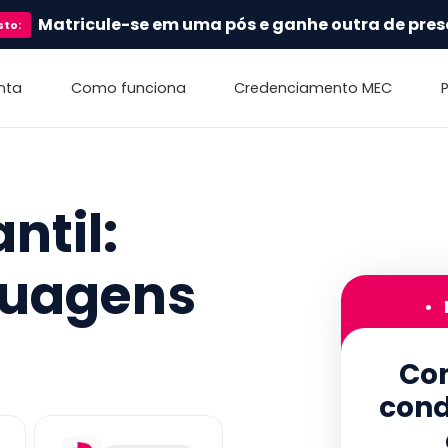
Matricule-se em uma pós e ganhe outra de pres
sto
:
nta
Como funciona
Credenciamento MEC
ntil:
nguagens
•
Con
cond