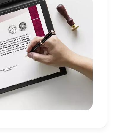
720
h