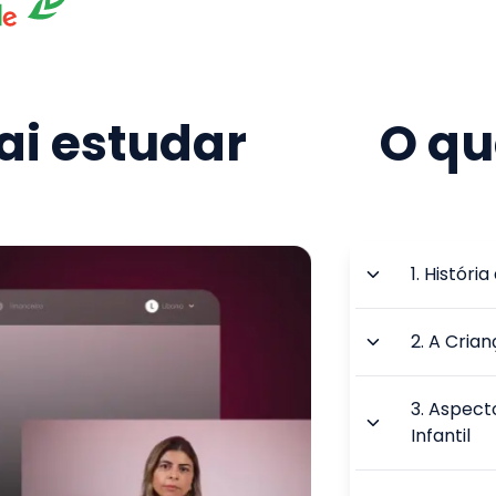
i estudar
O qu
1
.
História
2
.
A Crian
3
.
Aspect
Infantil