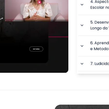
4
.
Aspect
Escolar n
5
.
Desenv
Longo da 
6
.
Aprend
e Metodo
7
.
Ludicid
8
.
Jogos e
Infantil
9
.
Técnica
Aprender