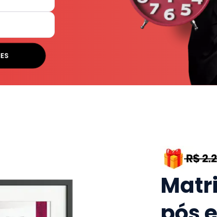
SES
Matr
pós 