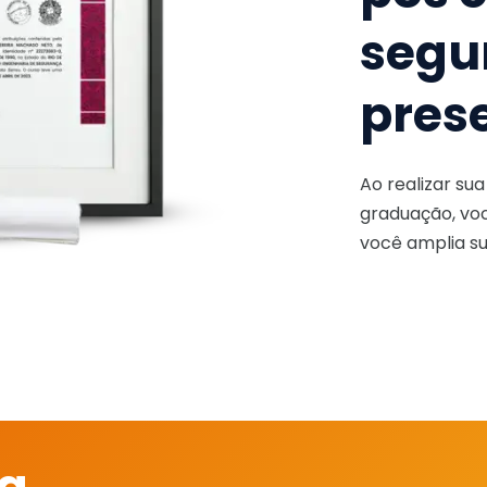
segu
pres
Ao realizar su
graduação, voc
você amplia su
 a