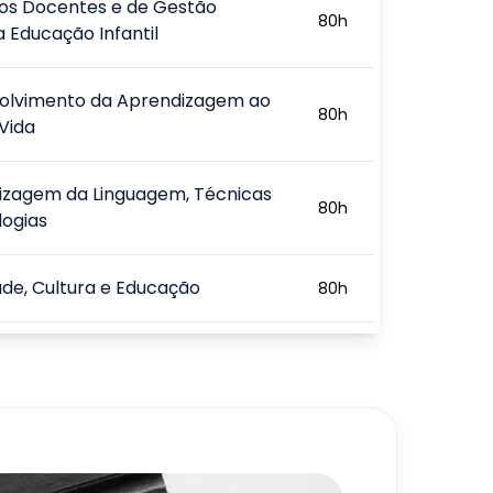
os Docentes e de Gestão
80
h
a Educação Infantil
olvimento da Aprendizagem ao
80
h
Vida
izagem da Linguagem, Técnicas
80
h
logias
ade, Cultura e Educação
80
h
 Brincadeiras na Educação
80
h
s Lúdicas para Ensinar e
80
h