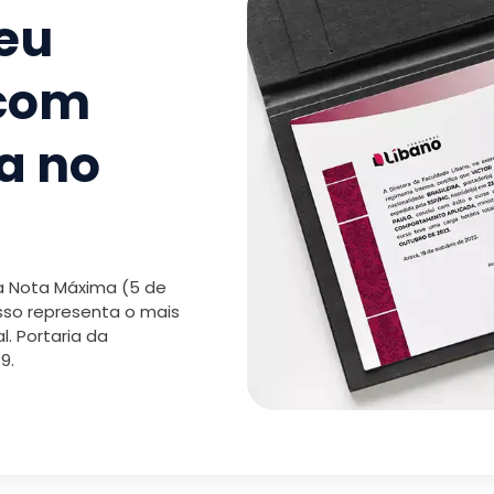
seu
TOTAL:
 com
a no
 a Nota Máxima (5 de
isso representa o mais
. Portaria da
9.