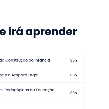
e irá aprender
 da Construção da Infância
80
h
ça e o Amparo Legal
80
h
os Pedagógicos da Educação
80
h