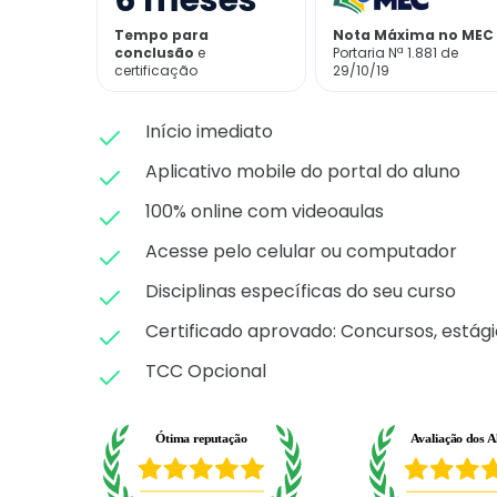
6
meses
Tempo para
Nota Máxima no MEC
conclusão
e
Portaria Nª 1.881 de
certificação
29/10/19
Início imediato
Aplicativo mobile do portal do aluno
100% online com videoaulas
Acesse pelo celular ou computador
Disciplinas específicas do seu curso
Certificado aprovado: C
oncursos, estági
TCC Opcional