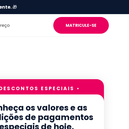
ente.
🎁
Preço
MATRICULE-SE
 DESCONTOS ESPECIAIS •
heça os valores e as
ições de pagamentos
especiais de hoje.