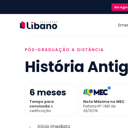
Em
Ago
Eme
PÓS-GRADUAÇÃO A DISTÂNCIA
História Anti
6
meses
Tempo para
Nota Máxima no MEC
conclusão
e
Portaria Nª 1.881 de
certificação
29/10/19
Início imediato