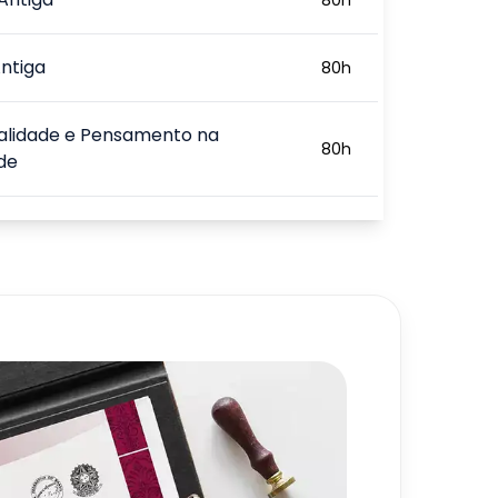
ntiga
80
h
ualidade e Pensamento na
80
h
de
dade Tardia e Transformações
80
h
 Antigo
720
h