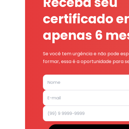
Receba seu
certificado 
apenas 6 me
Se você tem urgência e não pode espe
formar, essa é a oportunidade para se