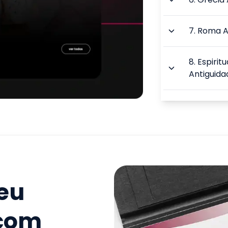
7
.
Roma A
8
.
Espirit
Antiguida
9
.
Antigui
do Mundo
TOTAL:
seu
 com