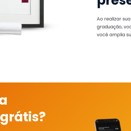
pres
Ao realizar su
graduação, voc
você amplia su
 a
grátis?