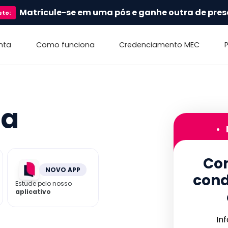
Matricule-se em uma pós e ganhe outra de pres
sto
:
nta
Como funciona
Credenciamento MEC
ga
•
Con
NOVO APP
cond
Estude pelo nosso
aplicativo
In