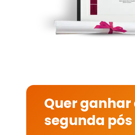
Quer ganhar
segunda pós 