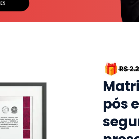
SES
Matr
pós 
segu