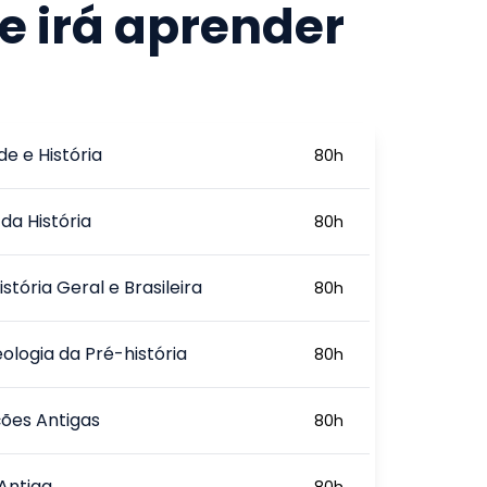
e irá aprender
e e História
80
h
 da História
80
h
stória Geral e Brasileira
80
h
ologia da Pré-história
80
h
ações Antigas
80
h
Antiga
80
h