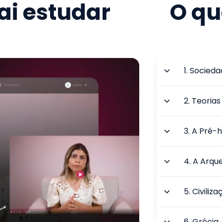
i estudar
O qu
1
.
Sociedad
2
.
Teorias
3
.
A Pré-hi
4
.
A Arque
5
.
Civiliz
6
.
Grécia 