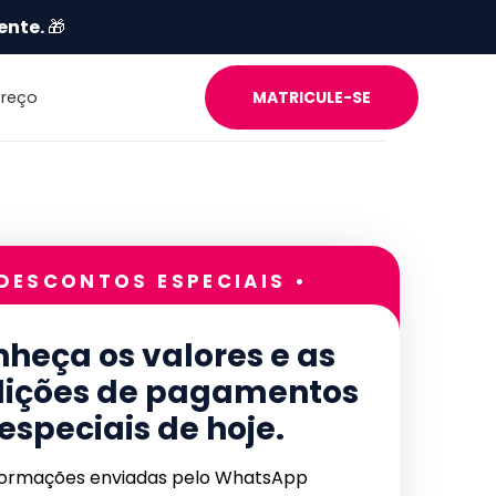
ente.
🎁
Preço
MATRICULE-SE
 DESCONTOS ESPECIAIS •
heça os valores e as
ições de pagamentos
especiais de hoje.
formações enviadas pelo WhatsApp