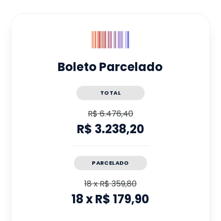
Boleto Parcelado
TOTAL
R$ 6.476,40
R$ 3.238,20
PARCELADO
18
x
R$ 359,80
18
x
R$ 179,90