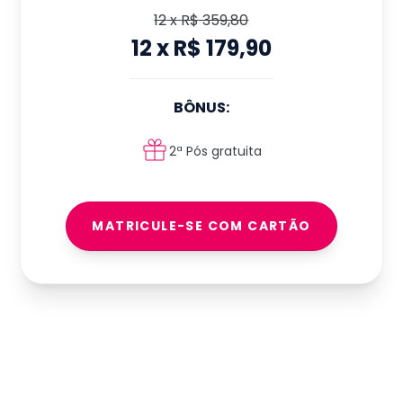
12
x
R$ 359,80
12
x
R$ 179,90
BÔNUS:
2ª Pós gratuita
MATRICULE-SE COM CARTÃO