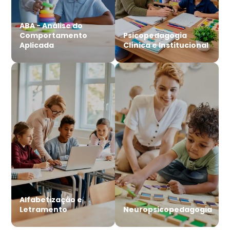
ABA - Análise do
Comportamento
Psicopedagogia
Aplicada
Clínica e Institucional
Alfabetização e
Letramento
Neuropsicopedagogia