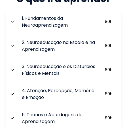
1
.
Fundamentos da
80
h
Neuroaprendizagem
2
.
Neuroeducação na Escola e na
80
h
Aprendizagem
3
.
Neuroeducação e os Distúrbios
80
h
Físicos e Mentais
4
.
Atenção, Percepção, Memória
80
h
e Emoção
5
.
Teorias e Abordagens da
80
h
Aprendizagem