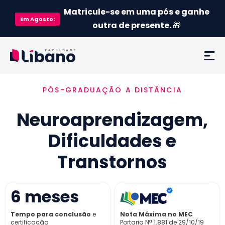
Matricule-se em uma pós e ganhe
Em
Agosto
:
outra de presente.
🎁
PÓS-GRADUAÇÃO A DISTÂNCIA
Ementa
Neuroaprendizagem,
Como funciona
Dificuldades e
Credenciamento MEC
Transtornos
Preço
6
meses
Já sou aluno
Tempo para conclusão
e
Nota Máxima no MEC
certificação
Portaria Nª 1.881 de 29/10/19