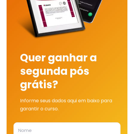
Quer ganhar a
segunda pós
grátis?
Informe seus dados aqui em baixo para
garantir o curso.