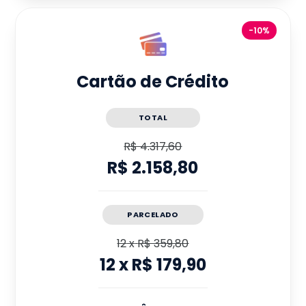
-10%
Cartão de Crédito
TOTAL
R$ 4.317,60
R$ 2.158,80
PARCELADO
12
x
R$ 359,80
12
x
R$ 179,90