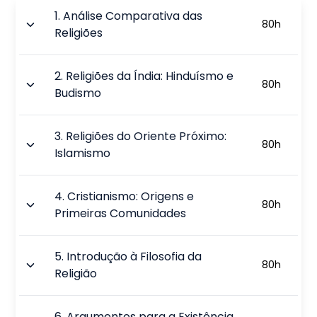
1
.
Análise Comparativa das
80
h
Religiões
2
.
Religiões da Índia: Hinduísmo e
80
h
Budismo
3
.
Religiões do Oriente Próximo:
80
h
Islamismo
4
.
Cristianismo: Origens e
80
h
Primeiras Comunidades
5
.
Introdução à Filosofia da
80
h
Religião
6
.
Argumentos para a Existência