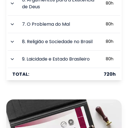
80
h
de Deus
7
.
O Problema do Mal
80
h
8
.
Religião e Sociedade no Brasil
80
h
9
.
Laicidade e Estado Brasileiro
80
h
TOTAL:
720
h