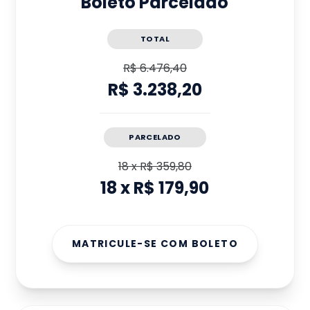
Boleto Parcelado
TOTAL
R$ 6.476,40
R$ 3.238,20
PARCELADO
18
x
R$ 359,80
18
x
R$ 179,90
MATRICULE-SE COM BOLETO