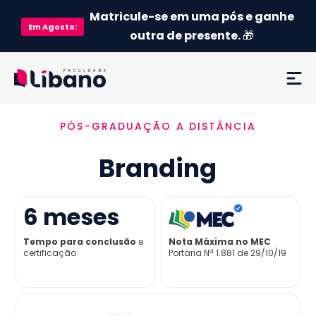
Matricule-se em uma pós e ganhe
Em
Agosto
:
outra de presente.
🎁
PÓS-GRADUAÇÃO A DISTÂNCIA
Ementa
Branding
Como funciona
Credenciamento MEC
6
meses
Tempo para conclusão
e
Nota Máxima no MEC
Preço
certificação
Portaria Nª 1.881 de 29/10/19
Já sou aluno