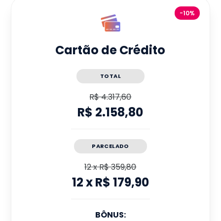
-10%
Cartão de Crédito
TOTAL
R$ 4.317,60
R$ 2.158,80
PARCELADO
12
x
R$ 359,80
12
x
R$ 179,90
BÔNUS: