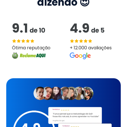
dizendo 😍
9.1
4.9
de
10
de
5
Ótima reputação
+ 12.000 avaliações