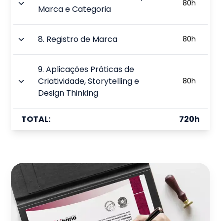
80
h
Marca e Categoria
8
.
Registro de Marca
80
h
9
.
Aplicações Práticas de
Criatividade, Storytelling e
80
h
Design Thinking
TOTAL:
720
h