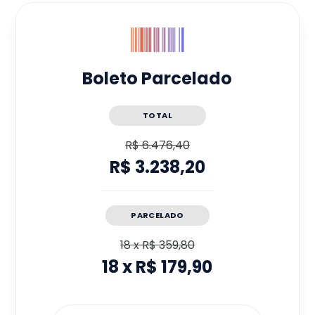
Boleto Parcelado
TOTAL
R$ 6.476,40
R$ 3.238,20
PARCELADO
18
x
R$ 359,80
18
x
R$ 179,90