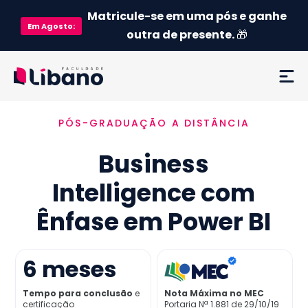
Matricule-se em uma pós e ganhe
Em
Agosto
:
outra de presente.
🎁
PÓS-GRADUAÇÃO A DISTÂNCIA
Ementa
Business
Como funciona
Intelligence com
Credenciamento MEC
Ênfase em Power BI
Preço
6
meses
Já sou aluno
Tempo para conclusão
e
Nota Máxima no MEC
certificação
Portaria Nª 1.881 de 29/10/19