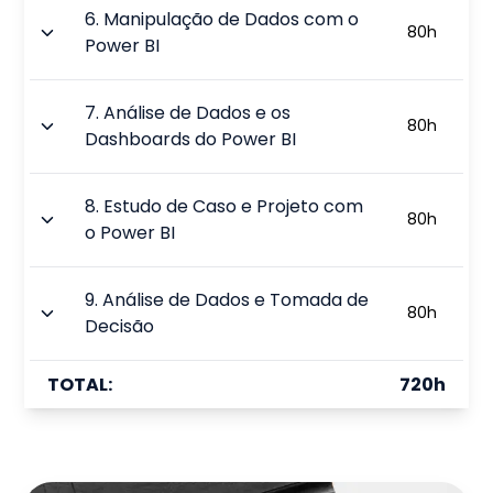
6
.
Manipulação de Dados com o
80
h
Power BI
7
.
Análise de Dados e os
80
h
Dashboards do Power BI
8
.
Estudo de Caso e Projeto com
80
h
o Power BI
9
.
Análise de Dados e Tomada de
80
h
Decisão
TOTAL:
720
h