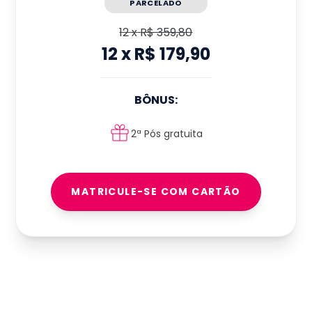
PARCELADO
12
x
R$ 359,80
12
x
R$ 179,90
BÔNUS:
2ª Pós gratuita
MATRICULE-SE COM CARTÃO