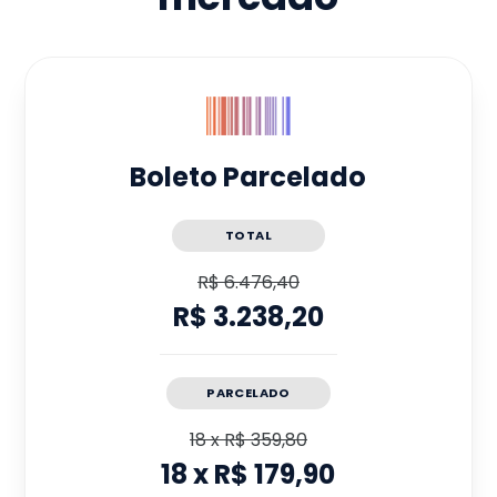
Boleto Parcelado
TOTAL
R$ 6.476,40
R$ 3.238,20
PARCELADO
18
x
R$ 359,80
18
x
R$ 179,90