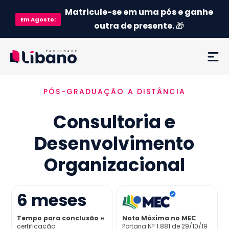
Matricule-se em uma pós e ganhe
Em
Agosto
:
outra de presente.
🎁
PÓS-GRADUAÇÃO A DISTÂNCIA
Ementa
Consultoria e
Como funciona
Desenvolvimento
Credenciamento MEC
Organizacional
Preço
6
meses
Já sou aluno
Tempo para conclusão
e
Nota Máxima no MEC
certificação
Portaria Nª 1.881 de 29/10/19