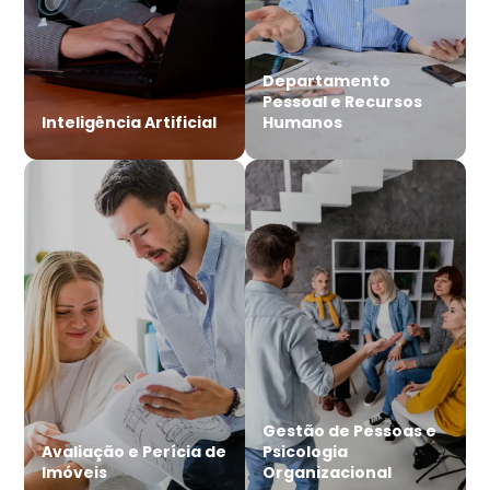
Departamento
Pessoal e Recursos
Inteligência Artificial
Humanos
Gestão de Pessoas e
Avaliação e Perícia de
Psicologia
Imóveis
Organizacional