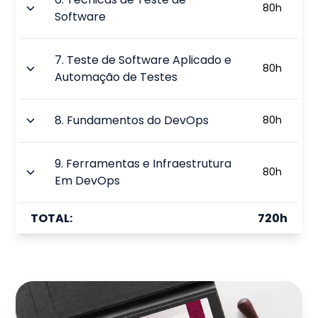
80
h
Software
7
.
Teste de Software Aplicado e
80
h
Automação de Testes
8
.
Fundamentos do DevOps
80
h
9
.
Ferramentas e Infraestrutura
80
h
Em DevOps
TOTAL:
720
h