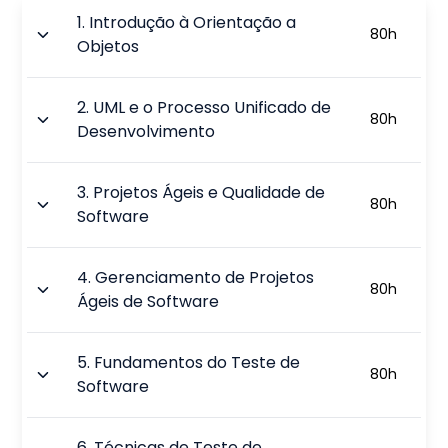
1
.
Introdução à Orientação a
80
h
Objetos
2
.
UML e o Processo Unificado de
80
h
Desenvolvimento
3
.
Projetos Ágeis e Qualidade de
80
h
Software
4
.
Gerenciamento de Projetos
80
h
Ágeis de Software
5
.
Fundamentos do Teste de
80
h
Software
6
.
Técnicas de Teste de