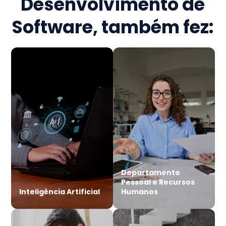
Desenvolvimento de
Software
, também fez:
Departamento
Pessoal e Recursos
Inteligência Artificial
Humanos