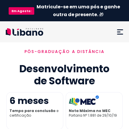
Matricule-se em uma pós e ganhe
Em
Agosto
:
outra de presente.
🎁
PÓS-GRADUAÇÃO A DISTÂNCIA
Ementa
Desenvolvimento
Como funciona
de Software
Credenciamento MEC
6
meses
Preço
Tempo para conclusão
e
Nota Máxima no MEC
certificação
Portaria Nª 1.881 de 29/10/19
Já sou aluno