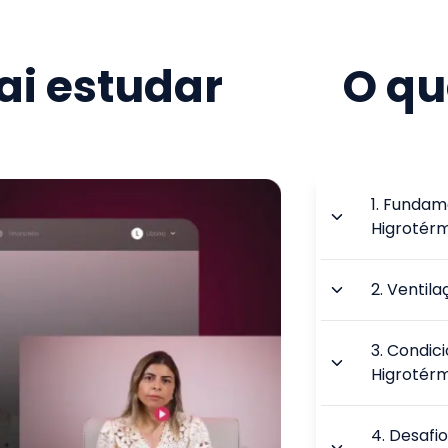
i estudar
O qu
1
.
Fundame
Higrotér
2
.
Ventila
3
.
Condici
Higrotér
4
.
Desafi