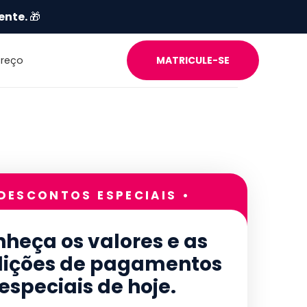
ente.
🎁
Preço
MATRICULE-SE
 DESCONTOS ESPECIAIS •
heça os valores e as
ições de pagamentos
especiais de hoje.