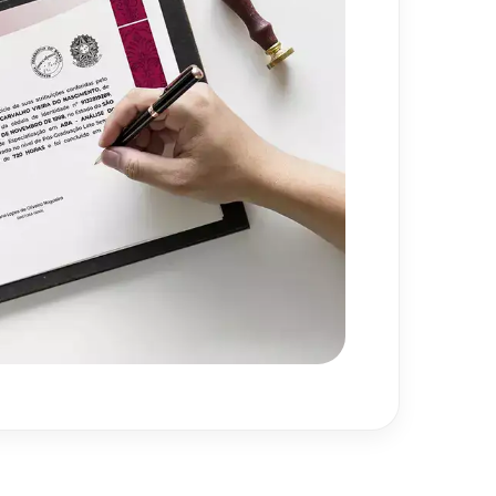
720
h