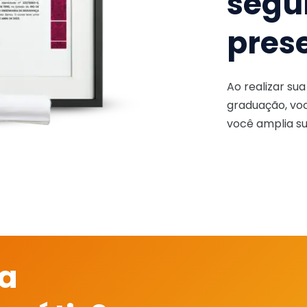
segu
pres
Ao realizar su
graduação, voc
você amplia su
 a