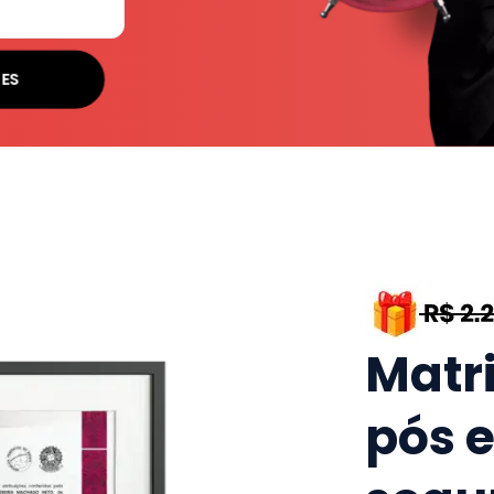
SES
Matr
pós 