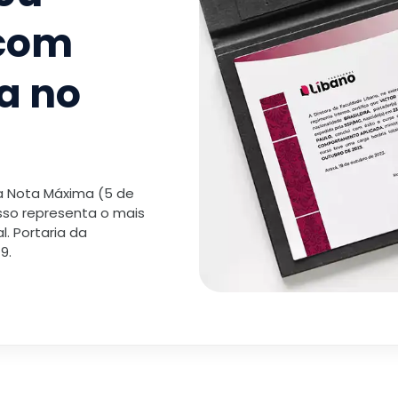
 com
TOTAL:
a no
 a Nota Máxima (5 de
isso representa o mais
. Portaria da
9.