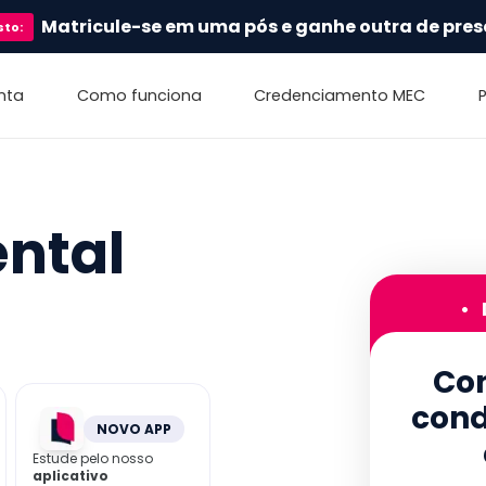
Matricule-se em uma pós e ganhe outra de pres
sto
:
nta
Como funciona
Credenciamento MEC
ntal
•
Con
cond
NOVO APP
Estude pelo nosso
aplicativo