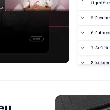
Higrotér
5
.
Fundam
6
.
Fatores
7
.
Acústic
8
.
Isolame
9
.
Mobiliá
Residenci
10
.
Estrat
seu
Ambiente