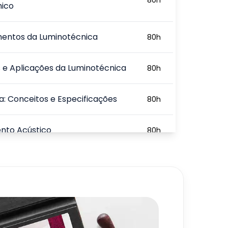
mico
entos da Luminotécnica
80
h
 e Aplicações da Luminotécnica
80
h
a: Conceitos e Especificações
80
h
nto Acústico
80
h
rio e Decoração de Ambientes
40
h
ais
égias de Marketing Visual em
40
h
s Comerciais