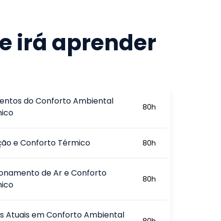
e irá aprender
ntos do Conforto Ambiental
80
h
mico
ção e Conforto Térmico
80
h
onamento de Ar e Conforto
80
h
mico
os Atuais em Conforto Ambiental
80
h