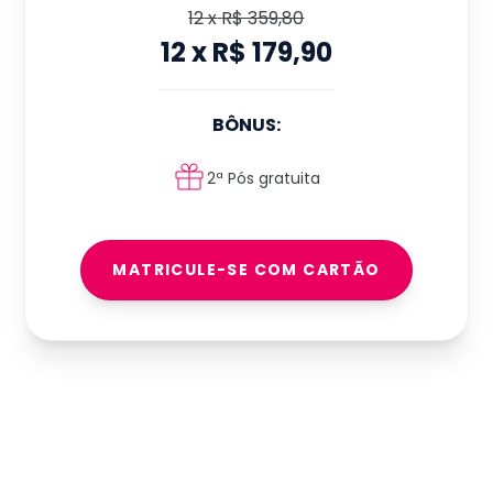
12
x
R$ 359,80
12
x
R$ 179,90
BÔNUS:
2ª Pós gratuita
MATRICULE-SE COM CARTÃO