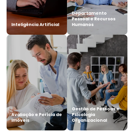
Departamento
Pessoal e Recursos
Inteligência Artificial
Humanos
Gestão de Pessoas e
Avaliação e Perícia de
Psicologia
Imóveis
Organizacional