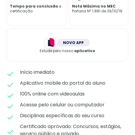
Matricule-se
Tempo para conclusão
e
Nota Máxima no MEC
certificação
Portaria Nª 1.881 de 29/10/19
NOVO APP
Estude pelo nosso
aplicativo
Início imediato
Aplicativo mobile do portal do aluno
100% online com videoaulas
Acesse pelo celular ou computador
Disciplinas específicas do seu curso
Certificado aprovado: C
oncursos, estágios,
serviço público e privado.