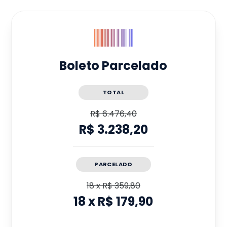
Boleto Parcelado
TOTAL
R$ 6.476,40
R$ 3.238,20
PARCELADO
18
x
R$ 359,80
18
x
R$ 179,90