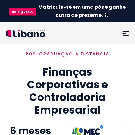
Matricule-se em uma pós e ganhe
Em
Agosto
:
outra de presente.
🎁
PÓS-GRADUAÇÃO A DISTÂNCIA
Ementa
Finanças
Como funciona
Corporativas e
Credenciamento MEC
Controladoria
Preço
Empresarial
Já sou aluno
6
meses