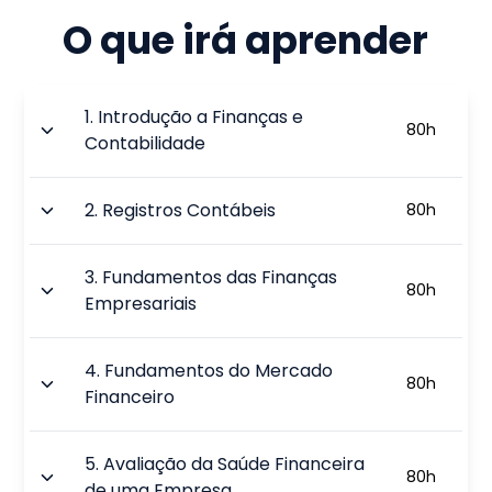
O que irá aprender
1
.
Introdução a Finanças e
80
h
Contabilidade
2
.
Registros Contábeis
80
h
3
.
Fundamentos das Finanças
80
h
Empresariais
4
.
Fundamentos do Mercado
80
h
Financeiro
5
.
Avaliação da Saúde Financeira
80
h
de uma Empresa