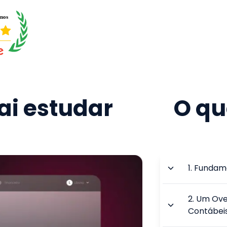
i estudar
O qu
1
.
Fundame
2
.
Um Ove
Contábei