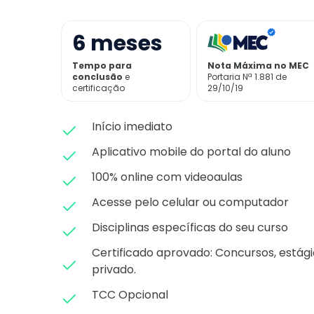
6
meses
Tempo para
Nota Máxima no MEC
conclusão
e
Portaria Nª 1.881 de
certificação
29/10/19
Início imediato
Aplicativo mobile do portal do aluno
100% online com videoaulas
Acesse pelo celular ou computador
Disciplinas específicas do seu curso
Certificado aprovado: C
oncursos, estági
privado.
TCC Opcional