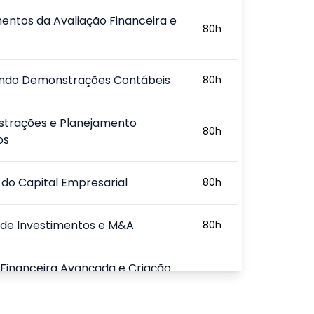
ntos da Avaliação Financeira e
80
h
ando Demonstrações Contábeis
80
h
trações e Planejamento
80
h
os
do Capital Empresarial
80
h
 de Investimentos e M&A
80
h
 Financeira Avançada e Criação
80
h