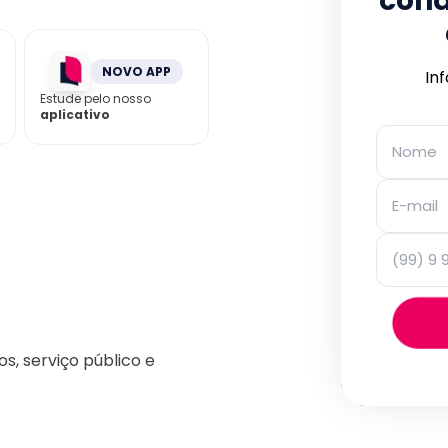
cond
NOVO APP
In
Estude pelo nosso
aplicativo
os, serviço público e