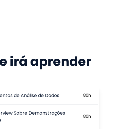
e irá aprender
ntos de Análise de Dados
80
h
rview Sobre Demonstrações
80
h
s