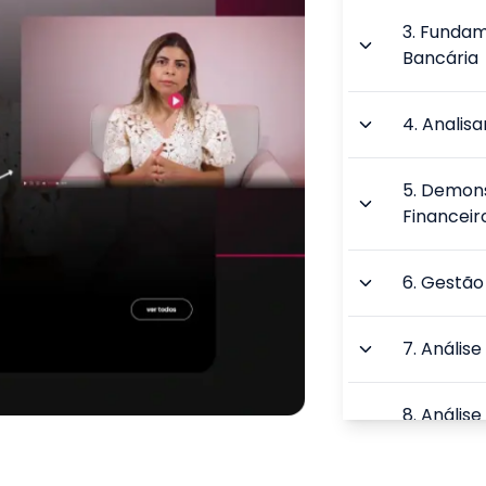
3
.
Fundame
Bancária
4
.
Analis
5
.
Demons
Financeir
6
.
Gestão 
7
.
Análise
8
.
Análise
de Valor