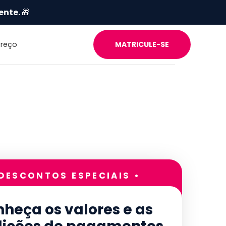
ente.
🎁
Preço
MATRICULE-SE
 DESCONTOS ESPECIAIS •
heça os valores e as