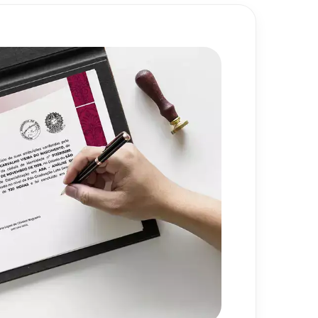
gias Financeiras para a Alta
80
h
ividade
720
h