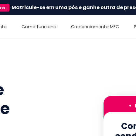
Matricule-se em uma pós e ganhe outra de pres
sto
:
nta
Como funciona
Credenciamento MEC
e
de
•
Con