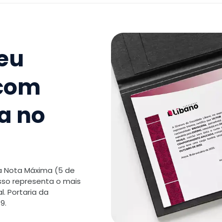
9
.
Estraté
Competit
TOTAL:
seu
 com
a no
 a Nota Máxima (5 de
isso representa o mais
. Portaria da
9.