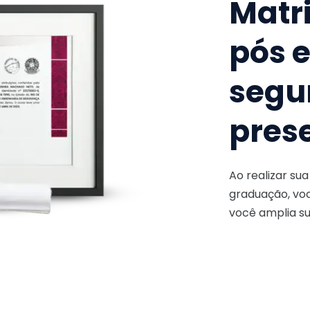
Matr
pós 
segu
pres
Ao realizar su
graduação, voc
você amplia su