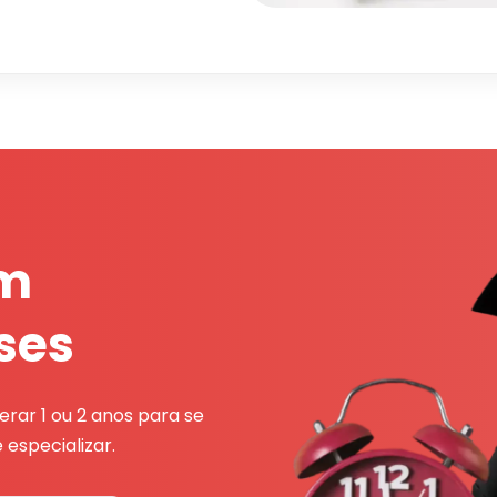
em
ses
rar 1 ou 2 anos para se
 especializar.