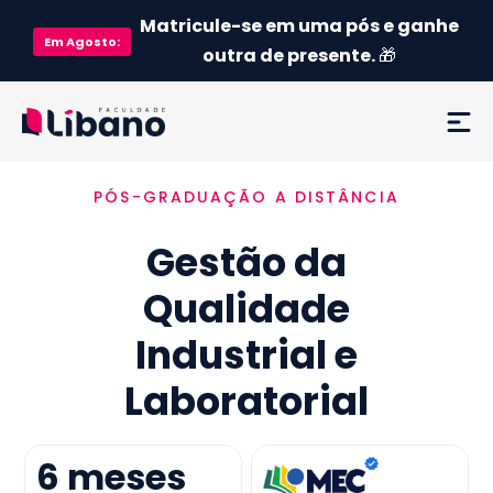
Matricule-se em uma pós e ganhe
Em
Agosto
:
outra de presente.
🎁
PÓS-GRADUAÇÃO A DISTÂNCIA
Ementa
Gestão da
Como funciona
Qualidade
Credenciamento MEC
Industrial e
Preço
Laboratorial
Já sou aluno
6
meses