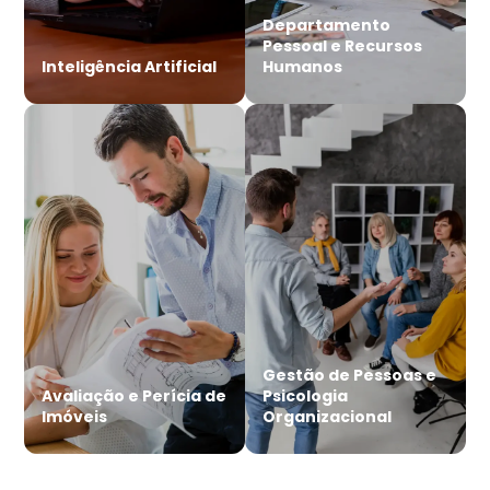
Departamento
Pessoal e Recursos
Inteligência Artificial
Humanos
Gestão de Pessoas e
Avaliação e Perícia de
Psicologia
Imóveis
Organizacional