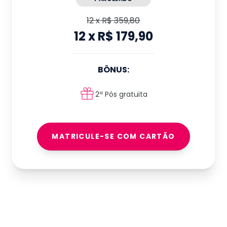
12
x
R$ 359,80
12
x
R$ 179,90
BÔNUS:
2ª Pós gratuita
MATRICULE-SE COM CARTÃO