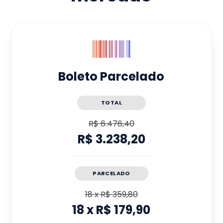
Boleto Parcelado
TOTAL
R$ 6.476,40
R$ 3.238,20
PARCELADO
18
x
R$ 359,80
18
x
R$ 179,90