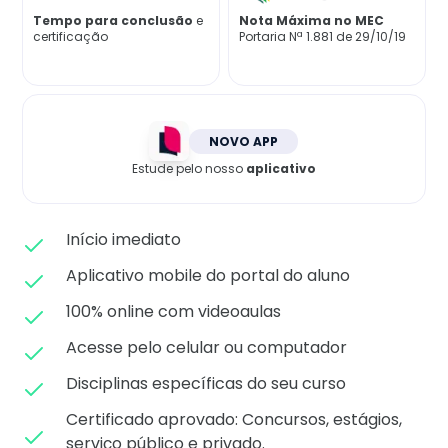
Matricule-se
Tempo para conclusão
e
Nota Máxima no MEC
certificação
Portaria Nª 1.881 de 29/10/19
NOVO APP
Estude pelo nosso
aplicativo
Início imediato
Aplicativo mobile do portal do aluno
100% online com videoaulas
Acesse pelo celular ou computador
Disciplinas específicas do seu curso
Certificado aprovado: C
oncursos, estágios,
serviço público e privado.