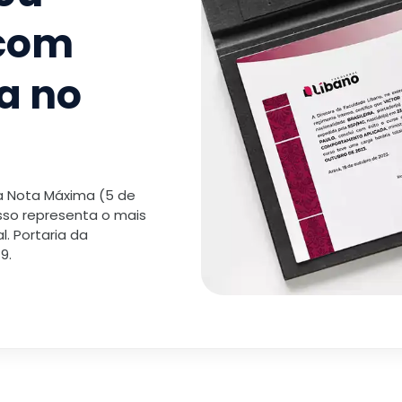
 com
a no
 a Nota Máxima (5 de
isso representa o mais
. Portaria da
9.