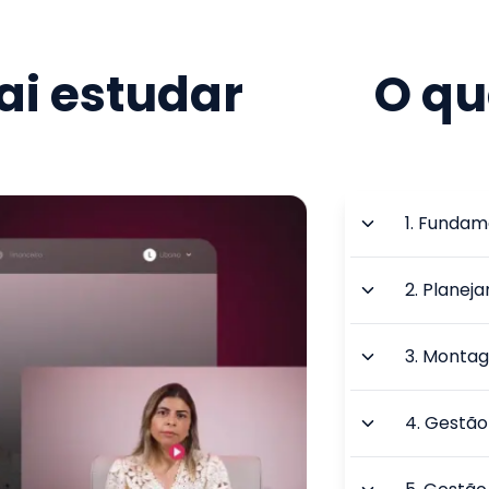
i estudar
O qu
1
.
Fundame
2
.
Planeja
3
.
Montage
4
.
Gestão 