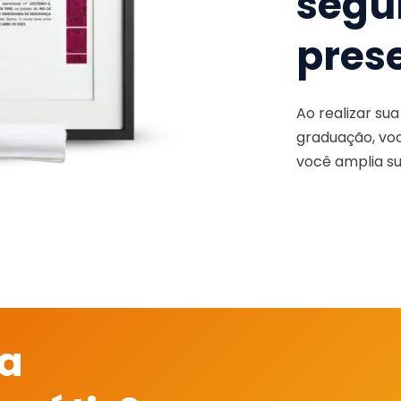
segu
pres
Ao realizar su
graduação, voc
você amplia su
 a