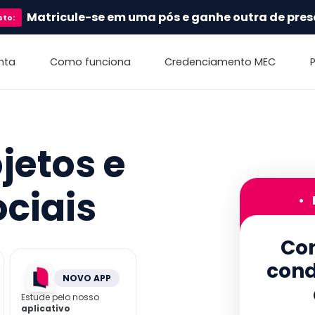
Matricule-se em uma pós e ganhe outra de pres
sto
:
nta
Como funciona
Credenciamento MEC
jetos e
ciais
•
Con
cond
NOVO APP
Estude pelo nosso
aplicativo