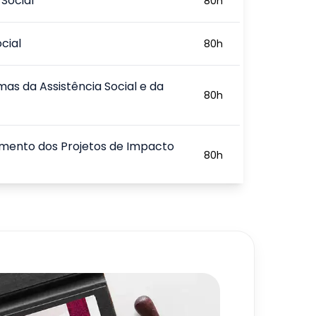
Social
80
h
cial
80
h
as da Assistência Social e da
80
h
mento dos Projetos de Impacto
80
h
as Públicas e o Desenvolvimento
80
h
co
720
h