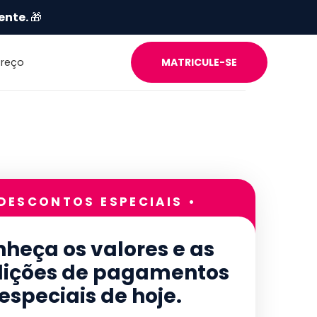
ente.
🎁
Preço
MATRICULE-SE
 DESCONTOS ESPECIAIS •
heça os valores e as
ições de pagamentos
especiais de hoje.