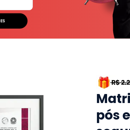
SES
Matr
pós 