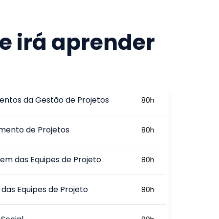
e irá aprender
ntos da Gestão de Projetos
80
h
mento de Projetos
80
h
m das Equipes de Projeto
80
h
das Equipes de Projeto
80
h