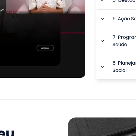
5
.
Gestão 
6
.
Ação So
7
.
Program
Saúde
8
.
Planeja
Social
9
.
Polític
Econômi
TOTAL:
seu