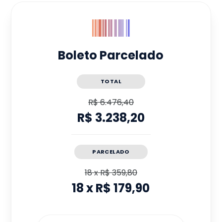
Boleto Parcelado
TOTAL
R$ 6.476,40
R$ 3.238,20
PARCELADO
18
x
R$ 359,80
18
x
R$ 179,90