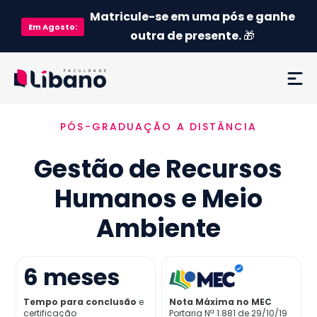
Matricule-se em uma pós e ganhe
Em
Agosto
:
outra de presente.
🎁
PÓS-GRADUAÇÃO A DISTÂNCIA
Ementa
Gestão de Recursos
Como funciona
Humanos e Meio
Credenciamento MEC
Ambiente
Preço
6
meses
Já sou aluno
Tempo para conclusão
e
Nota Máxima no MEC
certificação
Portaria Nª 1.881 de 29/10/19