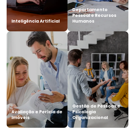
Departamento
Pessoal e Recursos
Inteligência Artificial
Humanos
Gestão de Pessoas e
Avaliação e Perícia de
Psicologia
Imóveis
Organizacional