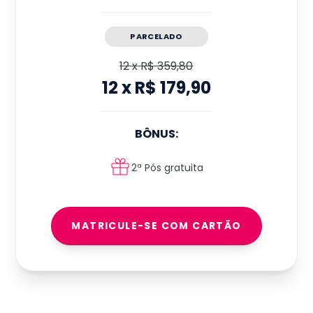
PARCELADO
12
x
R$ 359,80
12
x
R$ 179,90
BÔNUS:
2ª Pós gratuita
MATRICULE-SE COM CARTÃO