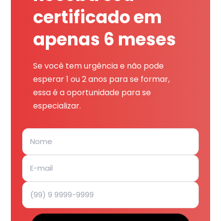
certificado em
apenas 6 meses
Se você tem urgência e não pode
esperar 1 ou 2 anos para se formar,
essa é a oportunidade para se
especializar.