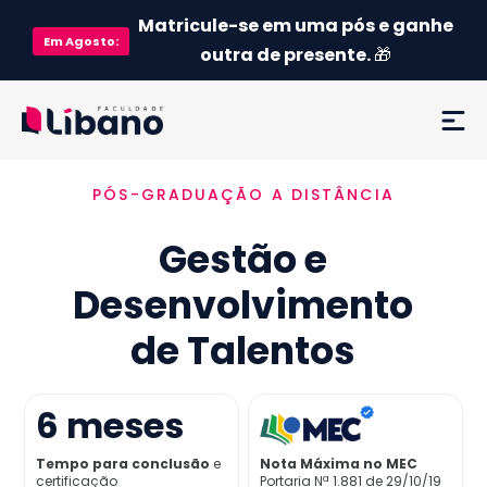
Matricule-se em uma pós e ganhe
Em
Agosto
:
outra de presente.
🎁
PÓS-GRADUAÇÃO A DISTÂNCIA
Ementa
Gestão e
Como funciona
Desenvolvimento
Credenciamento MEC
de Talentos
Preço
6
meses
Já sou aluno
Tempo para conclusão
e
Nota Máxima no MEC
certificação
Portaria Nª 1.881 de 29/10/19