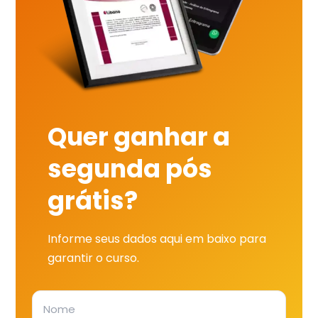
Quer ganhar a
segunda pós
grátis?
Informe seus dados aqui em baixo para
garantir o curso.