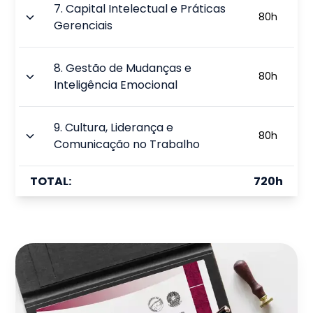
7
.
Capital Intelectual e Práticas
80
h
Gerenciais
8
.
Gestão de Mudanças e
80
h
Inteligência Emocional
9
.
Cultura, Liderança e
80
h
Comunicação no Trabalho
TOTAL:
720
h