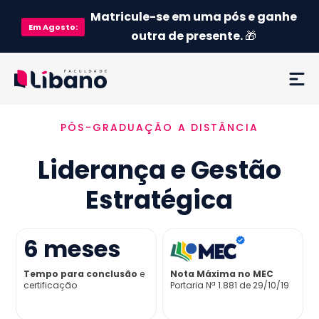
Matricule-se em uma pós e ganhe
Em
Agosto
:
outra de presente.
🎁
PÓS-GRADUAÇÃO A DISTÂNCIA
Ementa
Liderança e Gestão
Como funciona
Estratégica
Credenciamento MEC
6
meses
Preço
Tempo para conclusão
e
Nota Máxima no MEC
certificação
Portaria Nª 1.881 de 29/10/19
Já sou aluno