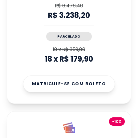
R$ 6.476,40
R$ 3.238,20
PARCELADO
18
x
R$ 359,80
18
x
R$ 179,90
MATRICULE-SE COM BOLETO
-10%