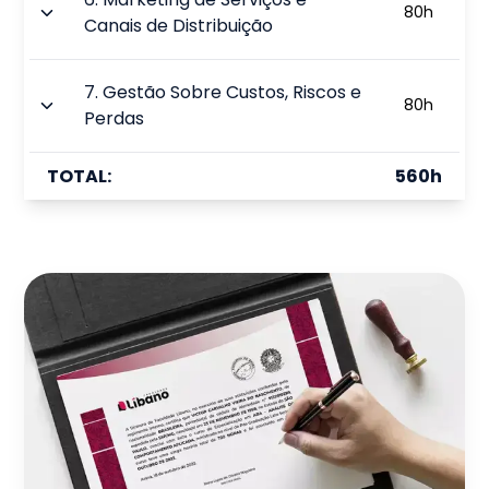
80
h
Canais de Distribuição
7
.
Gestão Sobre Custos, Riscos e
80
h
Perdas
TOTAL:
560
h