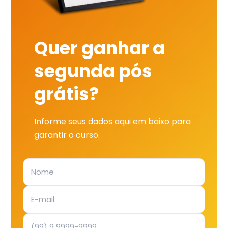
Quer ganhar a
segunda pós
grátis?
Informe seus dados aqui em baixo para
garantir o curso.