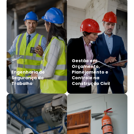
Gestão em
Orçamento,
Engenharia de
Planejamento e
Segurança do
Controle na
Trabalho
Construção Civil