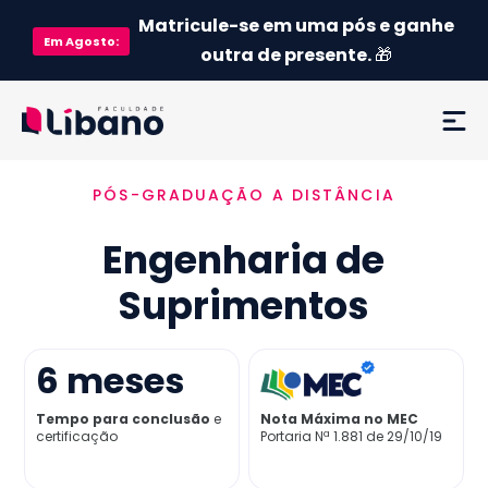
Matricule-se em uma pós e ganhe
Em
Agosto
:
outra de presente.
🎁
PÓS-GRADUAÇÃO A DISTÂNCIA
Ementa
Engenharia de
Como funciona
Suprimentos
Credenciamento MEC
6
meses
Preço
Tempo para conclusão
e
Nota Máxima no MEC
certificação
Portaria Nª 1.881 de 29/10/19
Já sou aluno