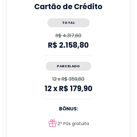
Cartão de Crédito
TOTAL
R$ 4.317,60
R$ 2.158,80
PARCELADO
12
x
R$ 359,80
12
x
R$ 179,90
BÔNUS:
2ª Pós gratuita