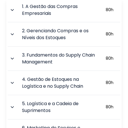
1
.
A Gestão das Compras
80
h
Empresariais
2
.
Gerenciando Compras e os
80
h
Níveis dos Estoques
3
.
Fundamentos do Supply Chain
80
h
Management
4
.
Gestão de Estoques na
80
h
Logística e no Supply Chain
5
.
Logística e a Cadeia de
80
h
Suprimentos
6
.
Marketing de Serviços e