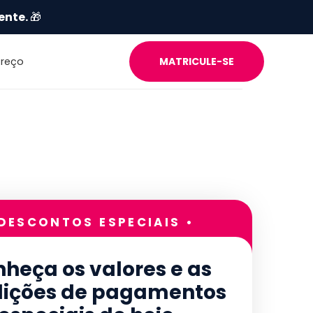
ente.
🎁
Preço
MATRICULE-SE
 DESCONTOS ESPECIAIS •
heça os valores e as
ições de pagamentos