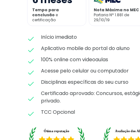
6
meses
Tempo para
Nota Máxima no MEC
conclusão
e
Portaria Nª 1.881 de
certificação
29/10/19
Início imediato
Aplicativo mobile do portal do aluno
100% online com videoaulas
Acesse pelo celular ou computador
Disciplinas específicas do seu curso
Certificado aprovado: C
oncursos, estági
privado.
TCC Opcional