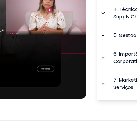
4
.
Técnic
Supply Ch
5
.
Gestão
6
.
Import
Corporat
7
.
Market
Serviços
8
.
Merchan
Competit
9
.
Implem