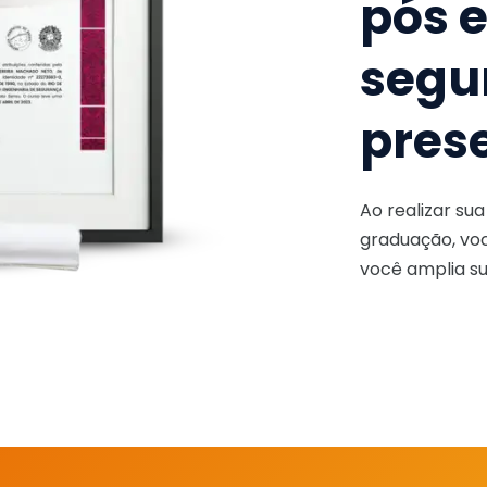
pós 
segu
pres
Ao realizar su
graduação, voc
você amplia su