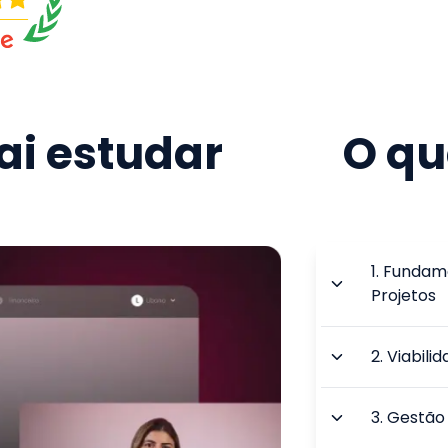
i estudar
O qu
1
.
Fundame
Projetos
2
.
Viabili
3
.
Gestão 