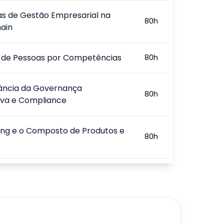
as de Gestão Empresarial na
80
h
ain
 de Pessoas por Competências
80
h
ância da Governança
80
h
iva e Compliance
ing e o Composto de Produtos e
80
h
dising e Outras Estratégias
80
h
ivas
entação e Execução do Design
80
h