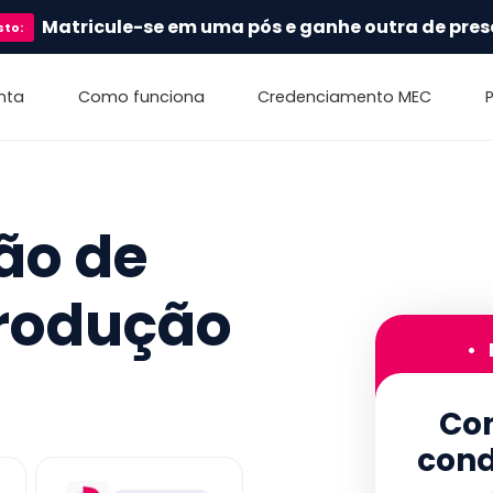
Matricule-se em uma pós e ganhe outra de pres
sto
:
nta
Como funciona
Credenciamento MEC
ão de
Produção
•
Con
cond