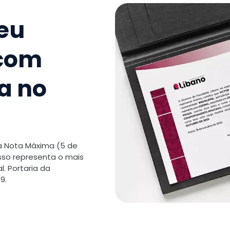
Thinking
seu
TOTAL:
 com
a no
 a Nota Máxima (5 de
isso representa o mais
. Portaria da
9.