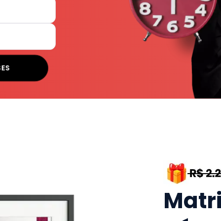
SES
Matr