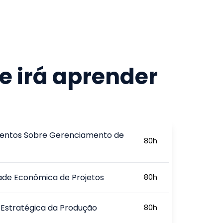
e irá aprender
ntos Sobre Gerenciamento de
80
h
dade Econômica de Projetos
80
h
Estratégica da Produção
80
h