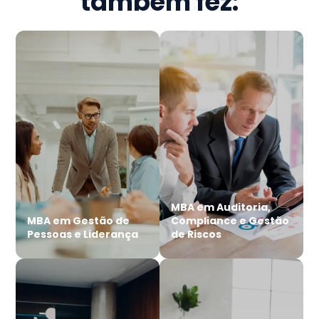
também fez:
MBA em Auditoria,
MBA em Gestão de
Compliance e Gestão
Pessoas e Liderança
de Riscos