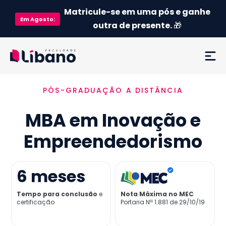
Matricule-se em uma pós e ganhe
Em
Agosto
:
outra de presente.
🎁
PÓS-GRADUAÇÃO A DISTÂNCIA
Ementa
MBA em Inovação e
Como funciona
Empreendedorismo
Credenciamento MEC
6
meses
Preço
Tempo para conclusão
e
Nota Máxima no MEC
certificação
Portaria Nª 1.881 de 29/10/19
Já sou aluno