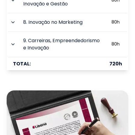
80
h
Inovação e Gestão
8
.
Inovação no Marketing
80
h
9
.
Carreiras, Empreendedorismo
80
h
e Inovação
TOTAL:
720
h