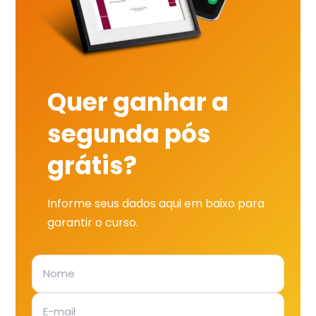
Quer ganhar a
segunda pós
grátis?
Informe seus dados aqui em baixo para
garantir o curso.