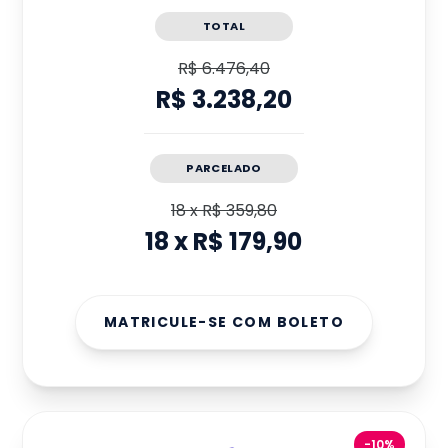
TOTAL
R$ 6.476,40
R$ 3.238,20
PARCELADO
18
x
R$ 359,80
18
x
R$ 179,90
MATRICULE-SE COM BOLETO
-10%