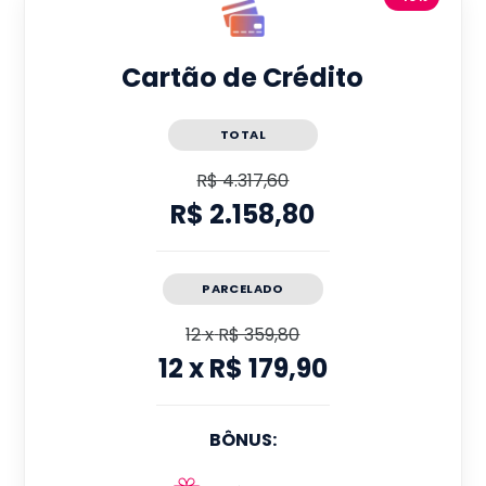
Cartão de Crédito
TOTAL
R$ 4.317,60
R$ 2.158,80
PARCELADO
12
x
R$ 359,80
12
x
R$ 179,90
BÔNUS: