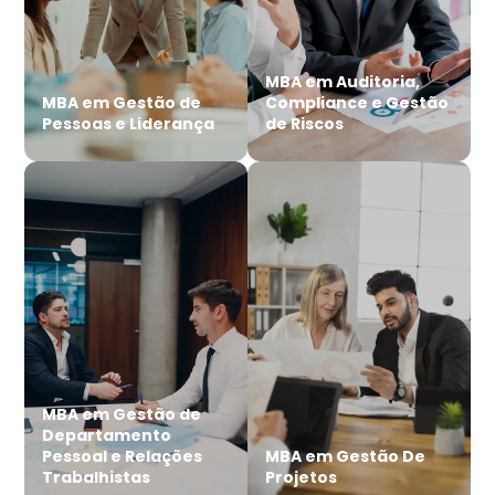
MBA em Auditoria,
MBA em Gestão de
Compliance e Gestão
Pessoas e Liderança
de Riscos
MBA em Gestão de
Departamento
Pessoal e Relações
MBA em Gestão De
Trabalhistas
Projetos