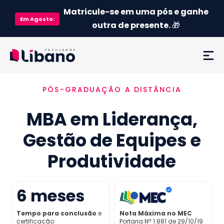
Matricule-se em uma pós e ganhe
Em
Agosto
:
outra de presente.
🎁
PÓS-GRADUAÇÃO A DISTÂNCIA
Ementa
MBA em Liderança,
Como funciona
Gestão de Equipes e
Credenciamento MEC
Produtividade
Preço
6
meses
Já sou aluno
Tempo para conclusão
e
Nota Máxima no MEC
certificação
Portaria Nª 1.881 de 29/10/19