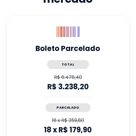
Boleto Parcelado
TOTAL
R$ 6.476,40
R$ 3.238,20
PARCELADO
18
x
R$ 359,80
18
x
R$ 179,90