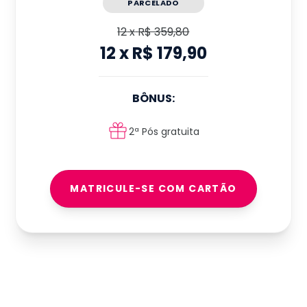
PARCELADO
12
x
R$ 359,80
12
x
R$ 179,90
BÔNUS:
2ª Pós gratuita
MATRICULE-SE COM CARTÃO