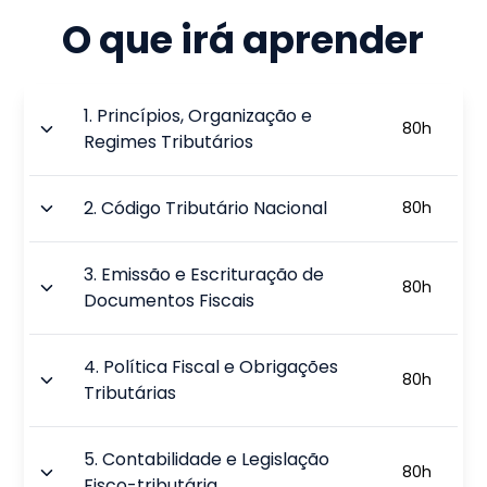
O que irá aprender
1
.
Princípios, Organização e
80
h
Regimes Tributários
2
.
Código Tributário Nacional
80
h
3
.
Emissão e Escrituração de
80
h
Documentos Fiscais
4
.
Política Fiscal e Obrigações
80
h
Tributárias
5
.
Contabilidade e Legislação
80
h
Fisco-tributária