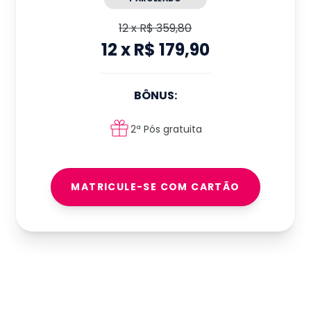
12
x
R$ 359,80
12
x
R$ 179,90
BÔNUS:
2ª Pós gratuita
MATRICULE-SE COM CARTÃO