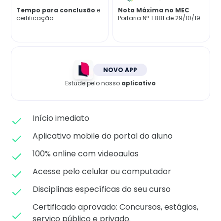
Matricule-se
Tempo para conclusão
e
Nota Máxima no MEC
certificação
Portaria Nª 1.881 de 29/10/19
NOVO APP
Estude pelo nosso
aplicativo
Início imediato
Aplicativo mobile do portal do aluno
100% online com videoaulas
Acesse pelo celular ou computador
Disciplinas específicas do seu curso
Certificado aprovado: C
oncursos, estágios,
serviço público e privado.