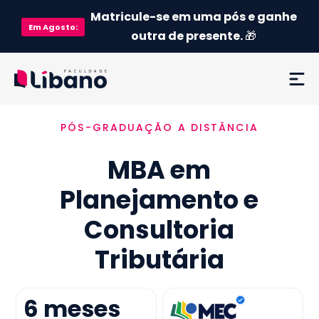
Matricule-se em uma pós e ganhe
Em
Agosto
:
outra de presente.
🎁
PÓS-GRADUAÇÃO A DISTÂNCIA
Ementa
MBA em
Como funciona
Planejamento e
Credenciamento MEC
Consultoria
Preço
Tributária
Já sou aluno
6
meses