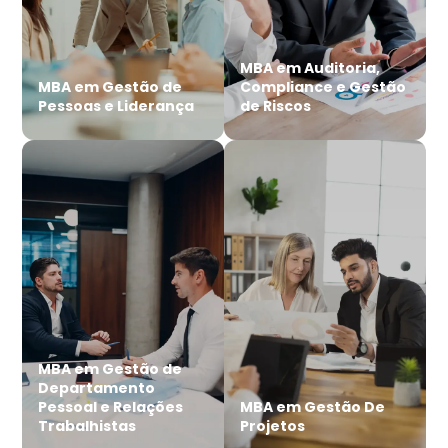
MBA em Auditoria,
MBA em Gestão de
Compliance e Gestão
Pessoas e Liderança
de Riscos
MBA em Gestão de
Departamento
Pessoal e Relações
MBA em Gestão De
Trabalhistas
Projetos