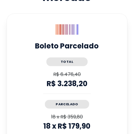
Boleto Parcelado
TOTAL
R$ 6.476,40
R$ 3.238,20
PARCELADO
18
x
R$ 359,80
18
x
R$ 179,90