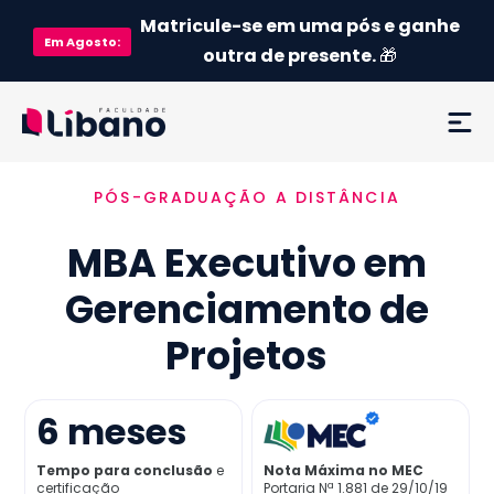
Matricule-se em uma pós e ganhe
Em
Agosto
:
outra de presente.
🎁
PÓS-GRADUAÇÃO A DISTÂNCIA
Ementa
MBA Executivo em
Como funciona
Gerenciamento de
Credenciamento MEC
Projetos
Preço
6
meses
Já sou aluno
Tempo para conclusão
e
Nota Máxima no MEC
certificação
Portaria Nª 1.881 de 29/10/19