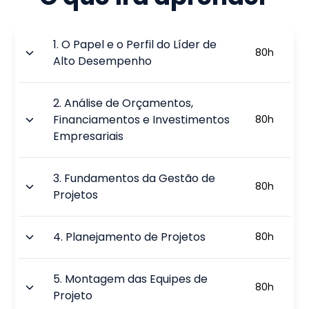
1
.
O Papel e o Perfil do Líder de
80
h
Alto Desempenho
2
.
Análise de Orçamentos,
Financiamentos e Investimentos
80
h
Empresariais
3
.
Fundamentos da Gestão de
80
h
Projetos
4
.
Planejamento de Projetos
80
h
5
.
Montagem das Equipes de
80
h
Projeto