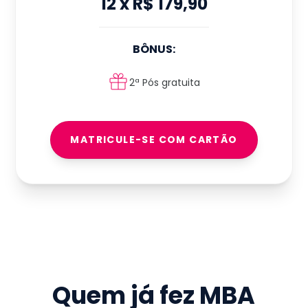
12
x
R$ 179,90
BÔNUS:
2ª Pós gratuita
MATRICULE-SE COM CARTÃO
Quem já fez
MBA