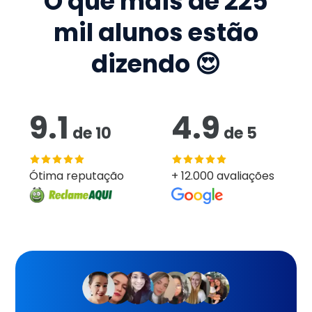
O que mais de
225
mil
alunos estão
dizendo 😍
9.1
4.9
de
10
de
5
Ótima reputação
+ 12.000 avaliações