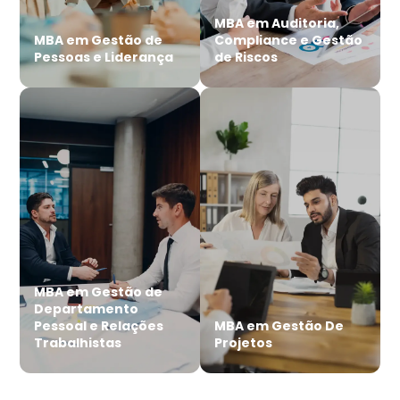
MBA em Auditoria,
MBA em Gestão de
Compliance e Gestão
Pessoas e Liderança
de Riscos
MBA em Gestão de
Departamento
Pessoal e Relações
MBA em Gestão De
Trabalhistas
Projetos