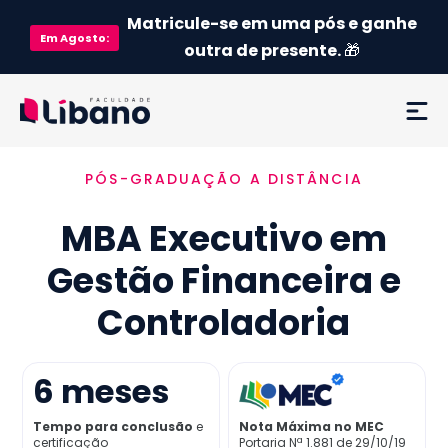
Matricule-se em uma pós e ganhe
Em
Agosto
:
outra de presente.
🎁
PÓS-GRADUAÇÃO A DISTÂNCIA
Ementa
MBA Executivo em
Como funciona
Gestão Financeira e
Credenciamento MEC
Controladoria
Preço
6
meses
Já sou aluno
Tempo para conclusão
e
Nota Máxima no MEC
certificação
Portaria Nª 1.881 de 29/10/19