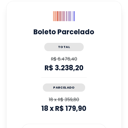
Boleto Parcelado
TOTAL
R$ 6.476,40
R$ 3.238,20
PARCELADO
18
x
R$ 359,80
18
x
R$ 179,90