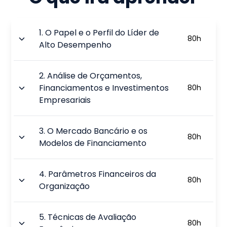
1
.
O Papel e o Perfil do Líder de
80
h
Alto Desempenho
2
.
Análise de Orçamentos,
Financiamentos e Investimentos
80
h
Empresariais
3
.
O Mercado Bancário e os
80
h
Modelos de Financiamento
4
.
Parâmetros Financeiros da
80
h
Organização
5
.
Técnicas de Avaliação
80
h