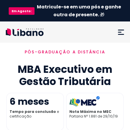
Matricule-se em uma pós e ganhe
Em
Agosto
:
outra de presente.
🎁
PÓS-GRADUAÇÃO A DISTÂNCIA
Ementa
MBA Executivo em
Como funciona
Gestão Tributária
Credenciamento MEC
6
meses
Preço
Tempo para conclusão
e
Nota Máxima no MEC
certificação
Portaria Nª 1.881 de 29/10/19
Já sou aluno