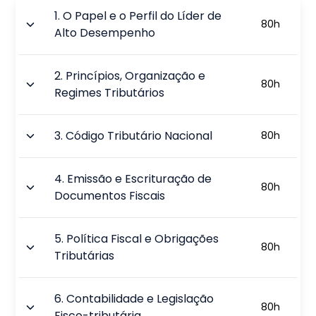
1
.
O Papel e o Perfil do Líder de
80
h
Alto Desempenho
2
.
Princípios, Organização e
80
h
Regimes Tributários
3
.
Código Tributário Nacional
80
h
4
.
Emissão e Escrituração de
80
h
Documentos Fiscais
5
.
Política Fiscal e Obrigações
80
h
Tributárias
6
.
Contabilidade e Legislação
80
h
Fisco-tributária