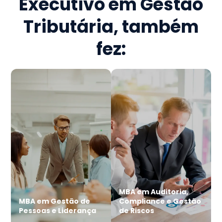
Executivo em Gestão
Tributária
, também
fez:
MBA em Auditoria,
MBA em Gestão de
Compliance e Gestão
Pessoas e Liderança
de Riscos