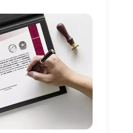
720
h