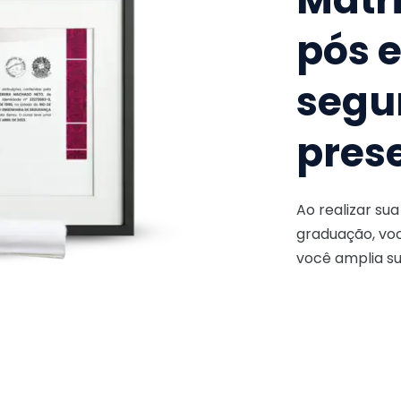
pós 
segu
pres
Ao realizar su
graduação, voc
você amplia su