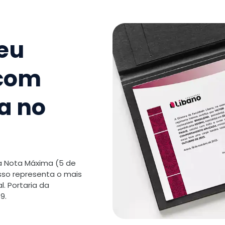
TOTAL:
seu
 com
a no
 a Nota Máxima (5 de
isso representa o mais
. Portaria da
9.