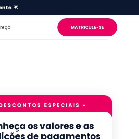
ente.
🎁
Preço
MATRICULE-SE
 DESCONTOS ESPECIAIS •
heça os valores e as
ições de pagamentos