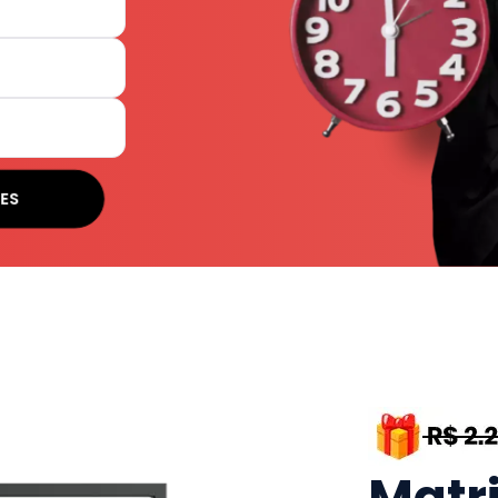
SES
Matr