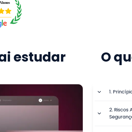
i estudar
O qu
1
.
Princíp
2
.
Riscos 
Seguranç