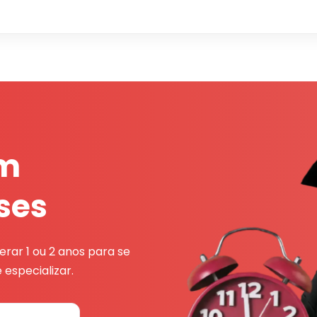
em
ses
rar 1 ou 2 anos para se
 especializar.