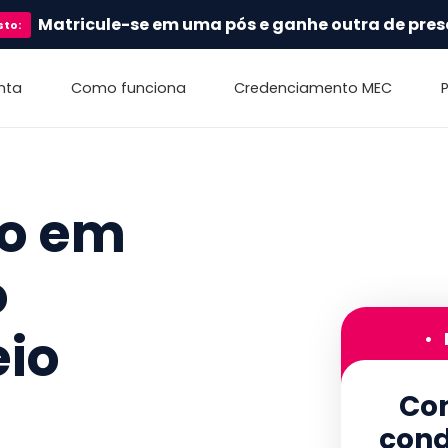
Matricule-se em uma pós e ganhe outra de pres
sto
:
nta
Como funciona
Credenciamento MEC
vo em
o
eio
•
Con
cond