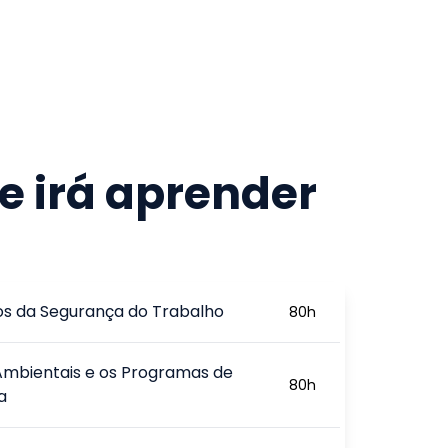
e irá aprender
ios da Segurança do Trabalho
80
h
Ambientais e os Programas de
80
h
a