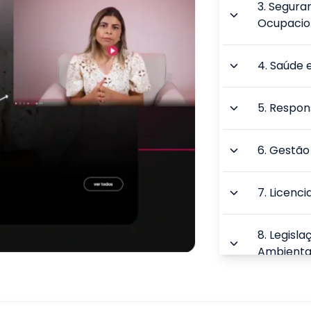
3
.
Seguran
Ocupacio
4
.
Saúde 
5
.
Respon
6
.
Gestão
7
.
Licenc
8
.
Legisl
Ambienta
9
.
Control