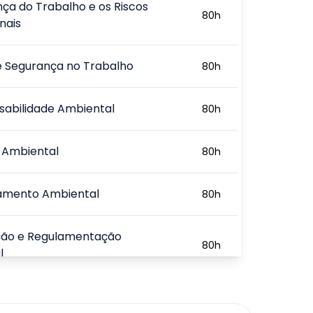
ça do Trabalho e os Riscos
80
h
nais
e Segurança no Trabalho
80
h
sabilidade Ambiental
80
h
 Ambiental
80
h
iamento Ambiental
80
h
ação e Regulamentação
80
h
l
e de Impactos Ambientais
80
h