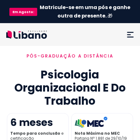
Matricule-se em uma pós e ganhe
Em
Agosto
:
outra de presente.
🎁
PÓS-GRADUAÇÃO A DISTÂNCIA
Ementa
Psicologia
Como funciona
Organizacional E Do
Credenciamento MEC
Trabalho
Preço
6
meses
Já sou aluno
Tempo para conclusão
e
Nota Máxima no MEC
certificação
Portaria Nª 1.881 de 29/10/19