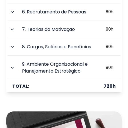
6
.
Recrutamento de Pessoas
80
h
7
.
Teorias da Motivação
80
h
8
.
Cargos, Salários e Benefícios
80
h
9
.
Ambiente Organizacional e
80
h
Planejamento Estratégico
TOTAL:
720
h