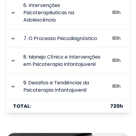
6
.
Intervenções
Psicoterapêuticas na
80
h
Adolescência
7
.
O Processo Psicodiagnóstico
80
h
8
.
Manejo Clínico e Intervenções
80
h
em Psicoterapia Infantojuvenil
9
.
Desafios e Tendências da
80
h
Psicoterapia Infantojuvenil
TOTAL:
720
h