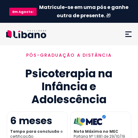
Matricule-se em uma pós e ganhe
Em
Agosto
:
outra de presente.
🎁
PÓS-GRADUAÇÃO A DISTÂNCIA
Ementa
Psicoterapia na
Como funciona
Infância e
Credenciamento MEC
Adolescência
Preço
6
meses
Já sou aluno
Tempo para conclusão
e
Nota Máxima no MEC
certificação
Portaria Nª 1.881 de 29/10/19