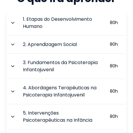
1
.
Etapas do Desenvolvimento
80
h
Humano
2
.
Aprendizagem Social
80
h
3
.
Fundamentos da Psicoterapia
80
h
Infantojuvenil
4
.
Abordagens Terapêuticas na
80
h
Psicoterapia Infantojuvenil
5
.
Intervenções
80
h
Psicoterapêuticas na Infância