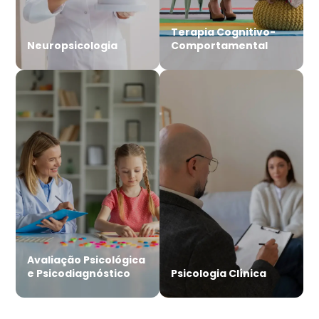
Terapia Cognitivo-
Neuropsicologia
Comportamental
Avaliação Psicológica
e Psicodiagnóstico
Psicologia Clínica