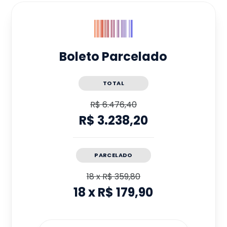
Boleto Parcelado
TOTAL
R$ 6.476,40
R$ 3.238,20
PARCELADO
18
x
R$ 359,80
18
x
R$ 179,90