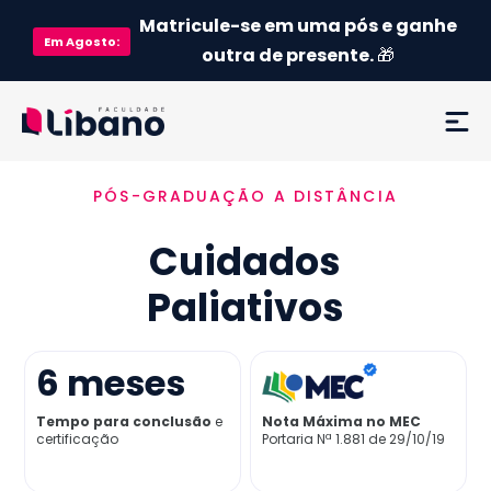
Matricule-se em uma pós e ganhe
Em
Agosto
:
outra de presente.
🎁
PÓS-GRADUAÇÃO A DISTÂNCIA
Ementa
Cuidados
Como funciona
Paliativos
Credenciamento MEC
6
meses
Preço
Tempo para conclusão
e
Nota Máxima no MEC
certificação
Portaria Nª 1.881 de 29/10/19
Já sou aluno