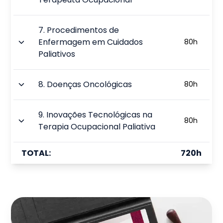
7
.
Procedimentos de
Enfermagem em Cuidados
80
h
Paliativos
8
.
Doenças Oncológicas
80
h
9
.
Inovações Tecnológicas na
80
h
Terapia Ocupacional Paliativa
TOTAL:
720
h