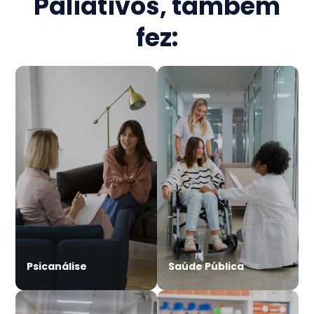
Paliativos
, também
fez:
Psicanálise
Saúde Pública