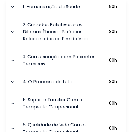
1
.
Humanização da Saúde
80
h
2
.
Cuidados Paliativos e os
Dilemas Éticos e Bioéticos
80
h
Relacionados ao Fim da Vida
3
.
Comunicação com Pacientes
80
h
Terminais
4
.
O Processo de Luto
80
h
5
.
Suporte Familiar Com o
80
h
Terapeuta Ocupacional
6
.
Qualidade de Vida Com o
80
h
Terapeuta Ocupacional