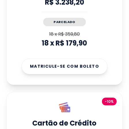
R$ 3.238,20
PARCELADO
18
x
R$ 359,80
18
x
R$ 179,90
MATRICULE-SE COM BOLETO
-10%
Cartão de Crédito