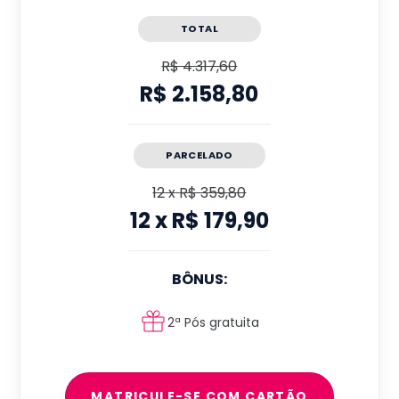
TOTAL
R$ 4.317,60
R$ 2.158,80
PARCELADO
12
x
R$ 359,80
12
x
R$ 179,90
BÔNUS:
2ª Pós gratuita
MATRICULE-SE COM CARTÃO