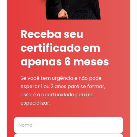
Receba seu
certificado em
apenas 6 meses
Se você tem urgência e não pode
esperar 1 ou 2 anos para se formar,
essa é a oportunidade para se
especializar.