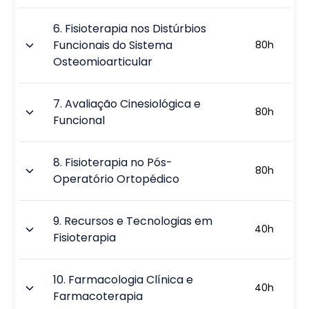
6
.
Fisioterapia nos Distúrbios
Funcionais do Sistema
80
h
Osteomioarticular
7
.
Avaliação Cinesiológica e
80
h
Funcional
8
.
Fisioterapia no Pós-
80
h
Operatório Ortopédico
9
.
Recursos e Tecnologias em
40
h
Fisioterapia
10
.
Farmacologia Clínica e
40
h
Farmacoterapia