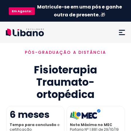
Matricule-se em uma pós e ganhe
Em
Agosto
:
outra de presente.
🎁
PÓS-GRADUAÇÃO A DISTÂNCIA
Ementa
Fisioterapia
Como funciona
Traumato-
Credenciamento MEC
ortopédica
Preço
6
meses
Já sou aluno
Tempo para conclusão
e
Nota Máxima no MEC
certificação
Portaria Nª 1.881 de 29/10/19