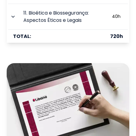
11
.
Bioética e Biossegurança:
40
h
Aspectos Éticos e Legais
TOTAL:
720
h