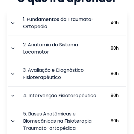
1
.
Fundamentos da Traumato-
40
h
Ortopedia
2
.
Anatomia do Sistema
80
h
Locomotor
3
.
Avaliação e Diagnóstico
80
h
Fisioterapêutico
4
.
Intervenção Fisioterapêutica
80
h
5
.
Bases Anatômicas e
Biomecânicas na Fisioterapia
80
h
Traumato-ortopédica