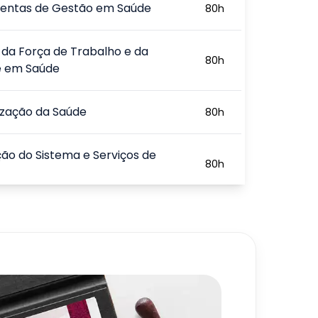
entas de Gestão em Saúde
80
h
da Força de Trabalho e da
80
h
e em Saúde
zação da Saúde
80
h
ão do Sistema e Serviços de
80
h
ação das Ações e Serviços de
80
h
ia em Saúde
80
h
720
h