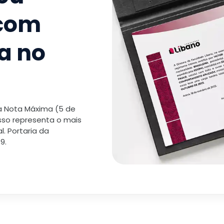
 com
a no
 a Nota Máxima (5 de
isso representa o mais
. Portaria da
9.