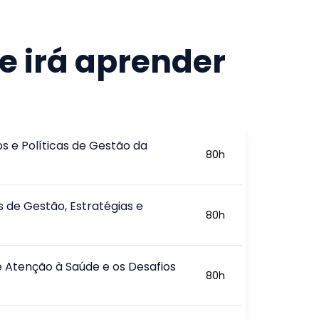
e irá aprender
os e Políticas de Gestão da
80
h
 de Gestão, Estratégias e
80
h
 Atenção à Saúde e os Desafios
80
h