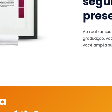
segu
pres
Ao realizar su
graduação, voc
você amplia su
 a