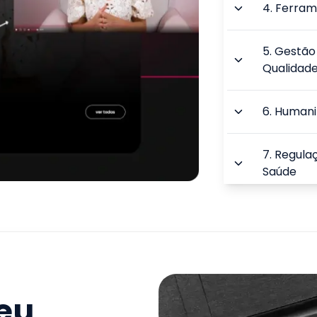
4
.
Ferram
5
.
Gestão 
Qualidad
6
.
Humani
7
.
Regulaç
Saúde
8
.
Organiz
Saúde
9
.
Auditor
seu
TOTAL: