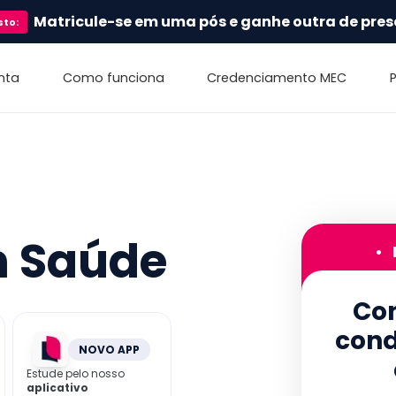
Matricule-se em uma pós e ganhe outra de pres
sto
:
nta
Como funciona
Credenciamento MEC
m Saúde
•
Con
cond
NOVO APP
Estude pelo nosso
aplicativo