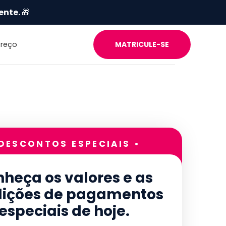
ente.
🎁
Preço
MATRICULE-SE
 DESCONTOS ESPECIAIS •
heça os valores e as
ições de pagamentos
especiais de hoje.