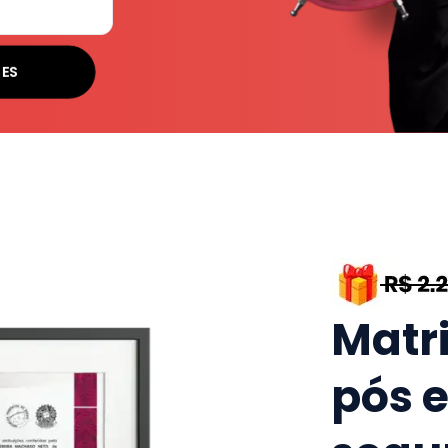
SES
Matr
pós 