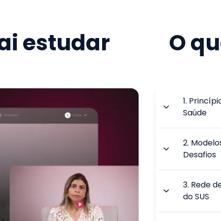
i estudar
O qu
1
.
Princípi
Saúde
2
.
Modelos
Desafios
3
.
Rede de
do SUS