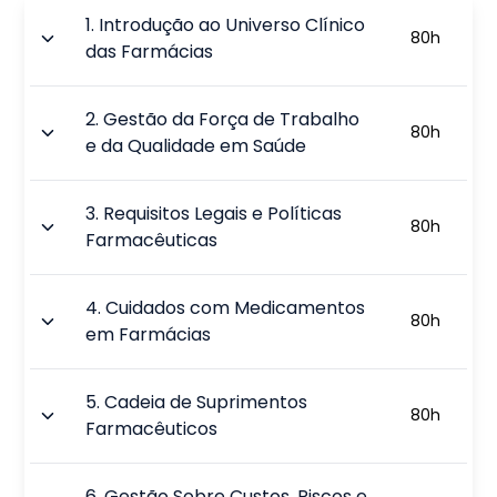
1
.
Introdução ao Universo Clínico
80
h
das Farmácias
2
.
Gestão da Força de Trabalho
80
h
e da Qualidade em Saúde
3
.
Requisitos Legais e Políticas
80
h
Farmacêuticas
4
.
Cuidados com Medicamentos
80
h
em Farmácias
5
.
Cadeia de Suprimentos
80
h
Farmacêuticos
6
.
Gestão Sobre Custos, Riscos e