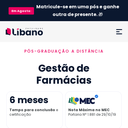
Matricule-se em uma pós e ganhe
Em
Agosto
:
outra de presente.
🎁
PÓS-GRADUAÇÃO A DISTÂNCIA
Ementa
Gestão de
Como funciona
Farmácias
Credenciamento MEC
6
meses
Preço
Tempo para conclusão
e
Nota Máxima no MEC
certificação
Portaria Nª 1.881 de 29/10/19
Já sou aluno