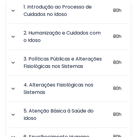
1
.
Introdução ao Processo de
80
h
Cuidados no Idoso
2
.
Humanização e Cuidados com
80
h
o Idoso
3
.
Políticas Públicas e Alterações
80
h
Fisiológicas nos Sistemas
4
.
Alterações Fisiológicas nos
80
h
Sistemas
5
.
Atenção Básica à Saúde do
80
h
Idoso
6
.
Envelhecimento Humano
80
h