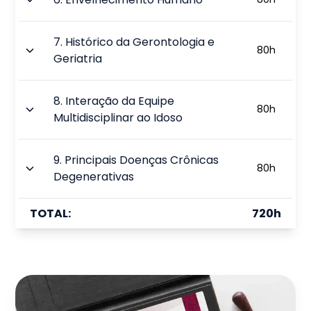
7
.
Histórico da Gerontologia e
80
h
Geriatria
8
.
Interação da Equipe
80
h
Multidisciplinar ao Idoso
9
.
Principais Doenças Crônicas
80
h
Degenerativas
TOTAL:
720
h