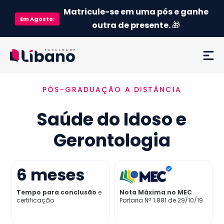
Matricule-se em uma pós e ganhe
Em
Agosto
:
outra de presente.
🎁
PÓS-GRADUAÇÃO A DISTÂNCIA
Ementa
Saúde do Idoso e
Como funciona
Gerontologia
Credenciamento MEC
6
meses
Preço
Tempo para conclusão
e
Nota Máxima no MEC
certificação
Portaria Nª 1.881 de 29/10/19
Já sou aluno