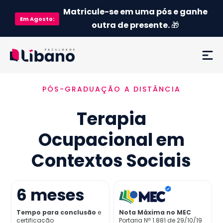
Matricule-se em uma pós e ganhe
Em
Agosto
:
outra de presente.
🎁
PÓS-GRADUAÇÃO A DISTÂNCIA
Ementa
Terapia
Como funciona
Ocupacional em
Credenciamento MEC
Contextos Sociais
Preço
6
meses
Já sou aluno
Tempo para conclusão
e
Nota Máxima no MEC
certificação
Portaria Nª 1.881 de 29/10/19