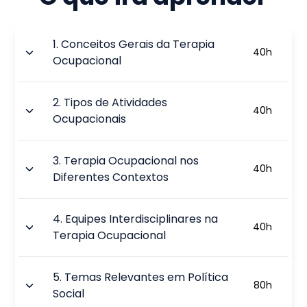
1
.
Conceitos Gerais da Terapia
40
h
Ocupacional
2
.
Tipos de Atividades
40
h
Ocupacionais
3
.
Terapia Ocupacional nos
40
h
Diferentes Contextos
4
.
Equipes Interdisciplinares na
40
h
Terapia Ocupacional
5
.
Temas Relevantes em Política
80
h
Social