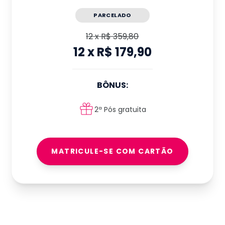
PARCELADO
12
x
R$ 359,80
12
x
R$ 179,90
BÔNUS:
2ª Pós gratuita
MATRICULE-SE COM CARTÃO