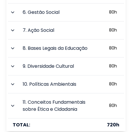
6
.
Gestão Social
80
h
7
.
Ação Social
80
h
8
.
Bases Legais da Educação
80
h
9
.
Diversidade Cultural
80
h
10
.
Políticas Ambientais
80
h
11
.
Conceitos Fundamentais
80
h
sobre Ética e Cidadania
TOTAL:
720
h