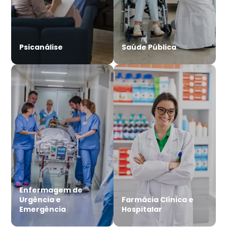
Psicanálise
Saúde Pública
Enfermagem de
Urgência e
Farmácia Clínica e
Emergência
Hospitalar